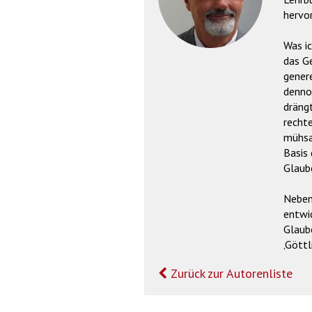
hervor
Was i
das Ge
genere
dennoc
drängt
rechte
mühsa
Basis
Glaub
Neben 
entwi
Glaub
‚Göttl
Zurück zur Autorenliste