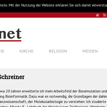
nste. Mit der Nutzung der Website erklären Sie sich damit einverst
HOM
IK
KIRCHE
RELIGION
MEDIEN
Schreiner
wa 20 Jahren erweiterte ich mein Arbeitsfeld der Biosimulation und
ung Bioinformatik. Dazu war es notwendig, die Grundlagen der dahin
nzwissenschaft, der Molekularbiologie zu verstehen. Ich studierte
cher: Alberts B., Lehrbuch der Molekularen Zellbiologie, Weinheim 2