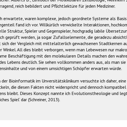
ragend, reich bebildert und Pflichtlektüre für jeden Mediziner.
ch erwartete, waren komplexe, jedoch geordnete Systeme als Basis
genteil fand ich vor. Willkürlich verwickelte Interaktionen, hochk
lle Struktur, Spieler und Gegenspieler, hochgradig labile Übersetz
h geprüft werden, ja sogar Zufallselemente, die geradezu absichtl
 sich der Vergleich mit mittelalterlich gewachsenen Stadtkernen au
r Winkel. All dies bleibt verborgen, wenn man Lebewesen nur makro
me Beschäftigung mit den molekularen Details machen den wahren
 des Lebens deutlich. Sie sehen vollkommen anders aus, als man sie
ensinhalte und von einem umsichtigen Schöpfer erwarten würde.
der Bioinformatik im Unversitätsklinikum versuchte ich daher, eine
ckeln, die diesen Fakten nicht widerspricht und dennoch kompatibe
ens bleibt. Dieses Konzept nannte ich Evolutionstheologie und leg
iches Spiel‘ dar (Schreiner, 2013).