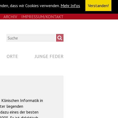
anden, dass wir Cookies verwenden.
Mehr Infos
Verstanden!
E
RSS
ARCHIV
IMPRESSUM/KONTAKT
NAVIGATION
ÜBERSPRINGEN
Suche
ORTE
JUNGE FEDER
 Klinischen Informatik in
ter liegenden
 dazu eines der besten
005. Es ist didaktisch