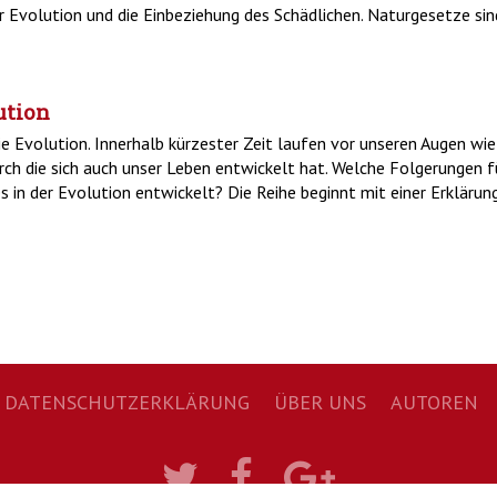
Evolution und die Einbeziehung des Schädlichen. Naturgesetze sind 
ution
e Evolution. Innerhalb kürzester Zeit laufen vor unseren Augen wi
urch die sich auch unser Leben entwickelt hat. Welche Folgerungen f
s in der Evolution entwickelt? Die Reihe beginnt mit einer Erklärun
DATENSCHUTZERKLÄRUNG
NAVIGATION
ÜBER UNS
AUTOREN
ÜBERSPRINGEN
Twitter
Facebook
Google+