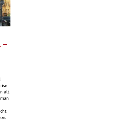
 –
d
rise
n alt.
 man
icht
ion.