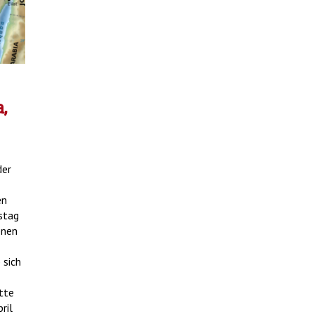
,
der
en
rstag
enen
 sich
tte
ril