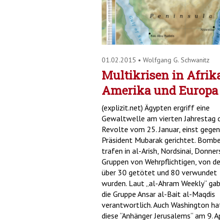
01.02.2015
•
Wolfgang G. Schwanitz
Multikrisen in Afrika
Amerika und Europa
(explizit.net) Ägypten ergriff eine
Gewaltwelle am vierten Jahrestag 
Revolte vom 25. Januar, einst gegen
Präsident Mubarak gerichtet. Bomb
trafen in al-Arish, Nordsinai, Donne
Gruppen von Wehrpflichtigen, von d
über 30 getötet und 80 verwundet
wurden. Laut „al-Ahram Weekly“ gab
die Gruppe Ansar al-Bait al-Maqdis
verantwortlich. Auch Washington ha
diese “Anhänger Jerusalems“ am 9. Ap