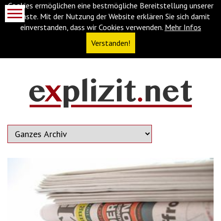
Cookies ermöglichen eine bestmögliche Bereitstellung unserer
Dienste. Mit der Nutzung der Website erklären Sie sich damit
einverstanden, dass wir Cookies verwenden.
Mehr Infos
Verstanden!
Navigationsabkürzungen
Zum
Inhalt
springen
(Accesskey
'1')
Zur
Navigation
springen
(Accesskey
'3')
Zur
Suche
springen
(Accesskey