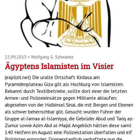
'2')
22.09.2013
•
Wolfgang G. Schwanitz
Ägyptens Islamisten im Visier
(explizit.net) Die uralte Ortschaft Kirdasa am
Pyramidenplateau Giza gilt als Hochburg von Islamisten.
Bekannt durch Textilbetriebe, sollte dort einer der letzten
Armee- und Polizeieinsätze gegen Militante ablaufen;
abgesehen von der Halbinsel Sinai, die mit Bergen und Ebenen
als schwer beherrschbar gilt. Gesucht wurden Führer der
Gruppe al-Jamaa al-Islamiyya, die Gebrüder Abud und Tariq az-
Zumur sowie Azim Abd al-Majid. Angeblich hätten diese samt
140 Helfern im August eine Polizeistation überfallen und elf
Polizisten ermordet. Donnerstagfrüh verhaftete nun die