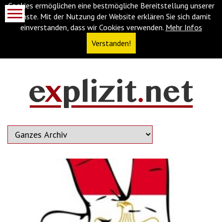
Cookies ermöglichen eine bestmögliche Bereitstellung unserer
Dienste. Mit der Nutzung der Website erklären Sie sich damit
einverstanden, dass wir Cookies verwenden.
Mehr Infos
Verstanden!
Navigationsabkürzungen
Zum
Inhalt
springen
(Accesskey
'1')
Zur
Navigation
springen
(Accesskey
'3')
Zur
Suche
springen
(Accesskey