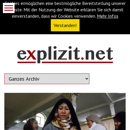
Cookies ermöglichen eine bestmögliche Bereitstellung unserer
Dienste. Mit der Nutzung der Website erklären Sie sich damit
einverstanden, dass wir Cookies verwenden.
Mehr Infos
Verstanden!
Navigationsabkürzungen
Zum
Inhalt
springen
(Accesskey
'1')
Zur
Navigation
springen
(Accesskey
'3')
Zur
Suche
springen
(Accesskey