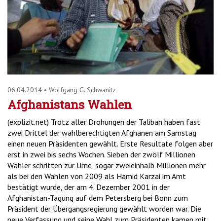
'2')
06.04.2014
•
Wolfgang G. Schwanitz
Afghanistans Wahlen
(explizit.net) Trotz aller Drohungen der Taliban haben fast
zwei Drittel der wahlberechtigten Afghanen am Samstag
einen neuen Präsidenten gewählt. Erste Resultate folgen aber
erst in zwei bis sechs Wochen. Sieben der zwölf Millionen
Wähler schritten zur Urne, sogar zweieinhalb Millionen mehr
als bei den Wahlen von 2009 als Hamid Karzai im Amt
bestätigt wurde, der am 4. Dezember 2001 in der
Afghanistan-Tagung auf dem Petersberg bei Bonn zum
Präsident der Übergangsregierung gewählt worden war. Die
neue Verfassung und seine Wahl zum Präsidenten kamen mit