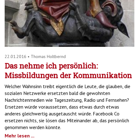
'2')
22.01.2016
•
Thomas Holtbernd
Das nehme ich persönlich:
Missbildungen der Kommunikation
Welcher Wahnsinn treibt eigentlich die Leute, die glauben, die
sozialen Netzwerke ersetzten bald die gewohnten
Nachrichtenmedien wie Tageszeitung, Radio und Fernsehen?
Ersetzen würde voraussetzen, dass etwas durch etwas
anderes gleichwertig ausgetauscht würde. Facebook Co
ersetzen nichts, sie lösen das Miteinander ab, das persönlich
genommen werden könnte.
Mehr lesen ...