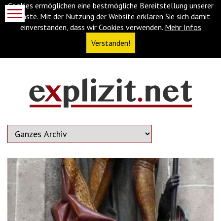
Cookies ermöglichen eine bestmögliche Bereitstellung unserer
Dienste. Mit der Nutzung der Website erklären Sie sich damit
einverstanden, dass wir Cookies verwenden.
Mehr Infos
Verstanden!
Navigationsabkürzungen
Zum
Inhalt
springen
(Accesskey
'1')
Zur
Navigation
springen
(Accesskey
'3')
Zur
Suche
springen
(Accesskey