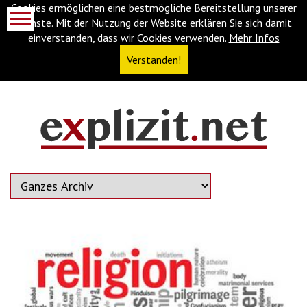
Cookies ermöglichen eine bestmögliche Bereitstellung unserer
Dienste. Mit der Nutzung der Website erklären Sie sich damit
einverstanden, dass wir Cookies verwenden.
Mehr Infos
Verstanden!
Navigationsabkürzungen
Zum
Inhalt
springen
(Accesskey
'1')
Zur
Navigation
springen
(Accesskey
'3')
Zur
Suche
springen
(Accesskey