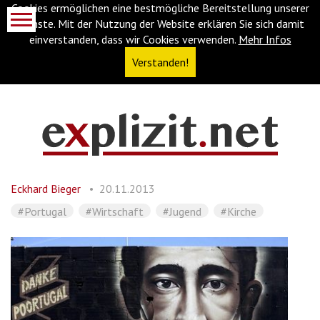
Cookies ermöglichen eine bestmögliche Bereitstellung unserer
Dienste. Mit der Nutzung der Website erklären Sie sich damit
einverstanden, dass wir Cookies verwenden.
Mehr Infos
Verstanden!
Navigationsabkürzungen
Zum
Inhalt
springen
Eckhard Bieger
20.11.2013
(Accesskey
'1')
Zur
#Portugal
#Wirtschaft
#Jugend
#Kirche
Navigation
springen
(Accesskey
'3')
Zur
Suche
springen
(Accesskey