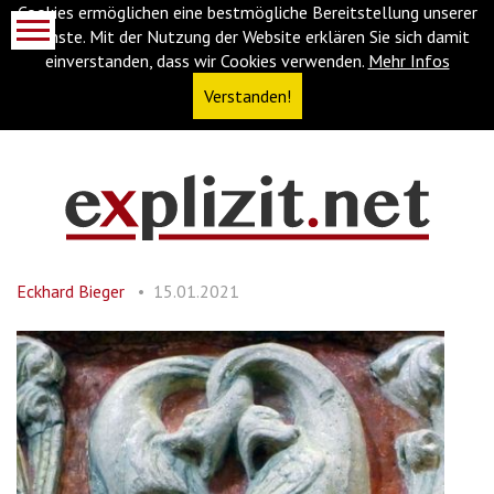
Cookies ermöglichen eine bestmögliche Bereitstellung unserer
Dienste. Mit der Nutzung der Website erklären Sie sich damit
einverstanden, dass wir Cookies verwenden.
Mehr Infos
Verstanden!
Navigationsabkürzungen
Zum
Inhalt
springen
Eckhard Bieger
15.01.2021
(Accesskey
'1')
Zur
Navigation
springen
(Accesskey
'3')
Zur
Suche
springen
(Accesskey