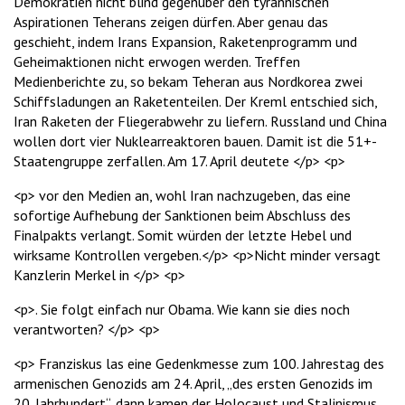
Demokratien nicht blind gegenüber den tyrannischen
Aspirationen Teherans zeigen dürfen. Aber genau das
geschieht, indem Irans Expansion, Raketenprogramm und
Geheimaktionen nicht erwogen werden. Treffen
Medienberichte zu, so bekam Teheran aus Nordkorea zwei
Schiffsladungen an Raketenteilen. Der Kreml entschied sich,
Iran Raketen der Fliegerabwehr zu liefern. Russland und China
wollen dort vier Nuklearreaktoren bauen. Damit ist die 51+-
Staatengruppe zerfallen. Am 17. April deutete </p> <p>
<p> vor den Medien an, wohl Iran nachzugeben, das eine
sofortige Aufhebung der Sanktionen beim Abschluss des
Finalpakts verlangt. Somit würden der letzte Hebel und
wirksame Kontrollen vergeben.</p> <p>Nicht minder versagt
Kanzlerin Merkel in </p> <p>
<p>. Sie folgt einfach nur Obama. Wie kann sie dies noch
verantworten? </p> <p>
<p> Franziskus las eine Gedenkmesse zum 100. Jahrestag des
armenischen Genozids am 24. April, „des ersten Genozids im
20. Jahrhundert“, dann kamen der Holocaust und Stalinismus.