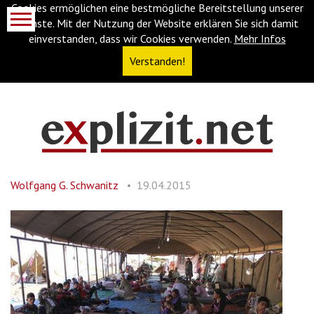
Cookies ermöglichen eine bestmögliche Bereitstellung unserer
Dienste. Mit der Nutzung der Website erklären Sie sich damit
einverstanden, dass wir Cookies verwenden.
Mehr Infos
Verstanden!
Navigationsabkürzungen
Zum
Inhalt
springen
Wolfgang G. Schwanitz
19.04.2015
(Accesskey
'1')
Zur
Navigation
springen
(Accesskey
'3')
Zur
Suche
springen
(Accesskey