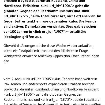
brechen Boykotte, darunter Russland, China und
Nordkorea. Präsident <link url_id="1906"> geht die
globalen Gegner, den Restkommunismus und <link
url_id="1873"> , beide totalitärer Art, nicht offensiv an. Im
Gegenteil, er lenkt ein wie gegenüber Kuba. Die Feinde
sind aktiver, Demokraten verwirrter. Dies gab es schon
vor 100 Jahren in <link url_id="1907"> - totalitäre
Ideologien griffen aus.
Obwohl dieAtomgespräche diese Woche wieder anlaufen,
steht ein Finalpakt mit Iran und den Mächten in Frage.
Wenigstens erwachte Amerikas Opposition. Doch Iraner legen
den
vom 2. April <link url_id="1905"> aus. Teheran kann weiter in
Irak, Jemen und anderenorts expandieren. Staaten brechen
Boykotte, darunter Russland, China und Nordkorea. Präsident
<link url_id="1906"> geht die globalen Gegner, den
Restkommunismus und <link url_id="1873"> , beide totalitärer
Art, nicht offensiv an. Im Gegenteil, er lenkt ein wie gegenüber