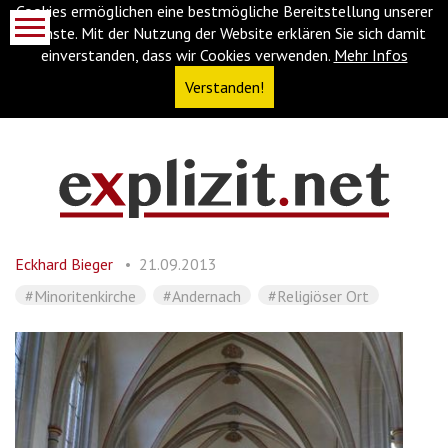
Cookies ermöglichen eine bestmögliche Bereitstellung unserer
Dienste. Mit der Nutzung der Website erklären Sie sich damit
einverstanden, dass wir Cookies verwenden.
Mehr Infos
Verstanden!
Navigationsabkürzungen
Zum
Inhalt
springen
Eckhard Bieger
21.09.2013
(Accesskey
'1')
Zur
#Minoritenkirche
#Andernach
#Religiöser Ort
Navigation
springen
(Accesskey
'3')
Zur
Suche
springen
(Accesskey