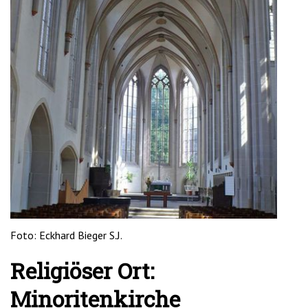
'2')
Foto: Eckhard Bieger S.J.
Religiöser Ort:
Minoritenkirche