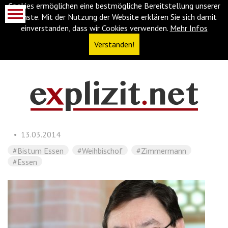
Cookies ermöglichen eine bestmögliche Bereitstellung unserer
Dienste. Mit der Nutzung der Website erklären Sie sich damit
einverstanden, dass wir Cookies verwenden.
Mehr Infos
Verstanden!
Navigationsabkürzungen
Zum
Inhalt
springen
13.03.2014
(Accesskey
'1')
Zur
#Bistum Essen
#Weihbischof
#Zimmermann
Navigation
#Essen
springen
(Accesskey
'3')
Zur
Suche
springen
(Accesskey