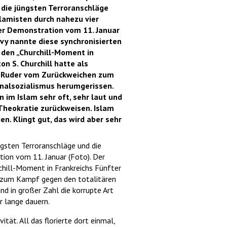
 die jüngsten Terroranschläge
lamisten durch nahezu vier
ser Demonstration vom 11. Januar
ėvy nannte diese synchronisierten
 den „Churchill-Moment in
on S. Churchill hatte als
s Ruder vom Zurückweichen zum
nalsozialismus herumgerissen.
 im Islam sehr oft, sehr laut und
 Theokratie zurückweisen. Islam
n. Klingt gut, das wird aber sehr
üngsten Terroranschläge und die
tion vom 11. Januar (Foto). Der
chill-Moment in Frankreichs Fünfter
n zum Kampf gegen den totalitären
d in großer Zahl die korrupte Art
r lange dauern.
ität. All das florierte dort einmal,