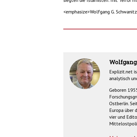
siegten die Islamisten: mit Terror 
<emphasize>Wolfgang G. Schwanit
Wolfgang
Explizit.net i
analytisch un
Geboren 1955 
Forschungsgr
Ostberlin. Se
Europa über d
vier und Edit
Mittelostpoli