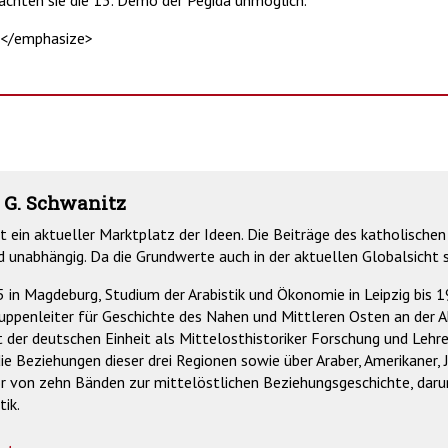
machten sie die 13. Demo der Pegida unmöglich.
z</emphasize>
 G. Schwanitz
st ein aktueller Marktplatz der Ideen. Die Beiträge des katholischen 
d unabhängig. Da die Grundwerte auch in der aktuellen Globalsicht s
in Magdeburg, Studium der Arabistik und Ökonomie in Leipzig bis 
uppenleiter für Geschichte des Nahen und Mittleren Osten an der 
it der deutschen Einheit als Mittelosthistoriker Forschung und Lehre
ie Beziehungen dieser drei Regionen sowie über Araber, Amerikaner,
or von zehn Bänden zur mittelöstlichen Beziehungsgeschichte, dar
tik.