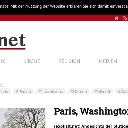
nste. Mit der Nutzung der Website erklären Sie sich damit einverst
HOM
IK
KIRCHE
RELIGION
MEDIEN
015
Paris
#Pegida
#Islamismus
#Obama
#Merkel
#Was
Paris, Washingt
(explizit.net) Angesichts der blutig