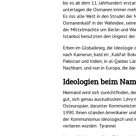
bis es ab dem 11. Jahrhundert ersta
unterlagen die Osmanen immer mehr de
Es riss alle Welt in den Strudel der
Osmanenkalif in der Wahnidee, seine
der Mittelmächte um Berlin und Wien
Istanbul benutzten den Ungeist der J
Erben im Globalkrieg, die Ideologie d
nach Kamerun, bald im „Kalifat Boko
Pakistan und Indien, in al-Qaidas Lä
Nachbarn, und nun in Europa, die da
Ideologien beim Nam
Niemand wird sich zurechtfinden, der
gut, sich genau auszudrücken. Lėvy m
Osteuropäer, darunter Kommunisten,
1990. Ihnen standen Amerikaner und
der Kommunismus ideologisch und m
verlieren würden: Tyrannei.