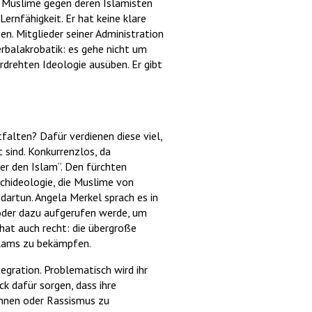
ie Muslime gegen deren Islamisten
ernfähigkeit. Er hat keine klare
n. Mitglieder seiner Administration
erbalakrobatik: es gehe nicht um
drehten Ideologie ausüben. Er gibt
falten? Dafür verdienen diese viel,
 sind. Konkurrenzlos, da
ber den Islam“. Den fürchten
schideologie, die Muslime von
artun. Angela Merkel sprach es in
 oder dazu aufgerufen werde, um
hat auch recht: die übergroße
slams zu bekämpfen.
gration. Problematisch wird ihr
k dafür sorgen, dass ihre
ennen oder Rassismus zu