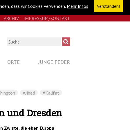
anden, dass wir Cookies verwenden.
Mehr Infos
Verstanden!
E
RSS
ARCHIV
IMPRESSUM/KONTAKT
NAVIGATION
ÜBERSPRINGEN
Suche
ORTE
JUNGE FEDER
hington
#Jihad
#Kalifat
on und Dresden
en Zwiste, die eben Europa