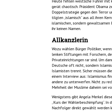
Heute fehlen westliche Führer mit k
gerät chaotisch. Präsident Obama ze
Doppelstrategie gegen den Terror un
tilgten „islamisch“ aus all ihren Ke
islamischen, sondern gewaltsamen Ex
ihr keinen Namen.
Allkanzlerin
Wozu wählen Bürger Politiker, wenn 
lenken Stiftungen mit Forschern, de
Privateinrichtungen rar sind. Um da
Deutsche oft nicht, sondern Islamism
Islamisten trennt. Sicher müssen d
einem Interview aus: Islamismus fi
andere zu unterwerfen. Nicht zu rec
Mehrheit der Muslime daheim sei v
Wenigstens gibt Angela Merkel diese
„Kurs der Wählerbeschimpfung“. In 
Nachfolger direkt gewählt werden kö