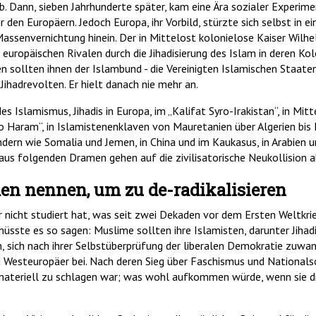
rb. Dann, sieben Jahrhunderte später, kam eine Ära sozialer Experim
n Europäern. Jedoch Europa, ihr Vorbild, stürzte sich selbst in ein
 Massenvernichtung hinein. Der in Mittelost kolonielose Kaiser Wilhe
 europäischen Rivalen durch die Jihadisierung des Islam in deren Ko
 sollten ihnen der Islambund - die Vereinigten Islamischen Staaten
ihadrevolten. Er hielt danach nie mehr an.
es Islamismus, Jihadis in Europa, im „Kalifat Syro-Irakistan“, in Mit
 Haram“, in Islamistenenklaven von Mauretanien über Algerien bis 
ndern wie Somalia und Jemen, in China und im Kaukasus, in Arabien u
raus folgenden Dramen gehen auf die zivilisatorische Neukollision 
en nennen, um zu de-radikalisieren
 nicht studiert hat, was seit zwei Dekaden vor dem Ersten Weltkrieg
üsste es so sagen: Muslime sollten ihre Islamisten, darunter Jihadis
 sich nach ihrer Selbstüberprüfung der liberalen Demokratie zuwa
 Westeuropäer bei. Nach deren Sieg über Faschismus und Nationals
ateriell zu schlagen war; was wohl aufkommen würde, wenn sie di