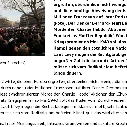
ergreifen, überdenken nicht wenige
und die einmütige Abweisung der Is
Millionen Franzosen auf ihrer Pari
(Foto). Der Denker Bernard-Henri L
Morde der „Charlie Hebdo“ Aktionen
Frankreichs Fünfter Republik“. Winst
Kriegspremier ab Mai 1940 voll da
Kampf gegen den totalitären Natio
Laut Lėvy mögen die Rechtgläubigen
in großer Zahl die korrupte Art der
chrift rechts)
müsse sich vom Radikalislam befreie
lange dauern.
en Zwiste, die eben Europa ergreifen, überdenken nicht wenige die j
durch nahezu vier Millionen Franzosen auf ihrer Pariser Demonstra
ese synchronisierten Morde der „Charlie Hebdo“ Aktionen den „Chur
tte als Kriegspremier ab Mai 1940 voll das Ruder vom Zurückweiche
Laut Lėvy mögen die Rechtgläubigen im Islam sehr oft, sehr laut un
müsse sich vom Radikalislam befreien. Klingt gut, das wird aber seh
s: freier Meinungsstreit, kritisches Grundwissen und säkulare Kreativ