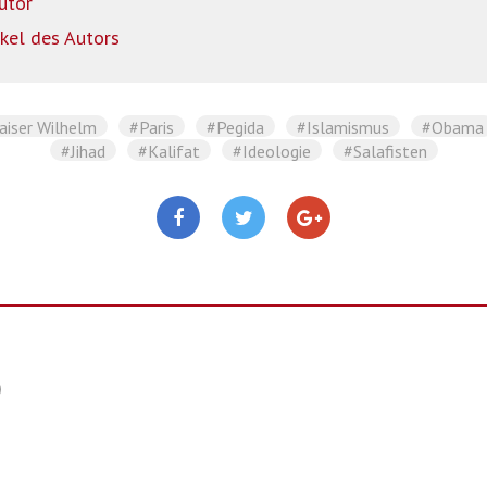
utor
ikel des Autors
aiser Wilhelm
#Paris
#Pegida
#Islamismus
#Obama
#Jihad
#Kalifat
#Ideologie
#Salafisten
)