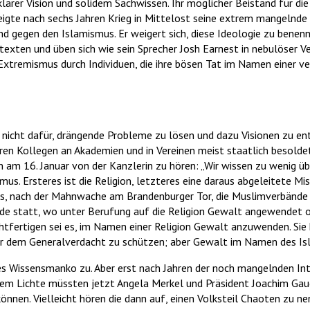
larer Vision und solidem Sachwissen. Ihr möglicher Beistand für d
igte nach sechs Jahren Krieg in Mittelost seine extrem mangelnde L
d gegen den Islamismus. Er weigert sich, diese Ideologie zu benenne
rntexten und üben sich wie sein Sprecher Josh Earnest in nebulöser V
tremismus durch Individuen, die ihre bösen Tat im Namen einer ver
nicht dafür, drängende Probleme zu lösen und dazu Visionen zu ent
ren Kollegen an Akademien und in Vereinen meist staatlich besoldet
nn am 16. Januar von der Kanzlerin zu hören: „Wir wissen zu wenig ü
us. Ersteres ist die Religion, letzteres eine daraus abgeleitete Mi
ies, nach der Mahnwache am Brandenburger Tor, die Muslimverbände d
nde statt, wo unter Berufung auf die Religion Gewalt angewendet
htfertigen sei es, im Namen einer Religion Gewalt anzuwenden. Sie 
or dem Generalverdacht zu schützen; aber Gewalt im Namen des I
s Wissensmanko zu. Aber erst nach Jahren der noch mangelnden Inte
dem Lichte müssten jetzt Angela Merkel und Präsident Joachim Gauc
nnen. Vielleicht hören die dann auf, einen Volksteil Chaoten zu n