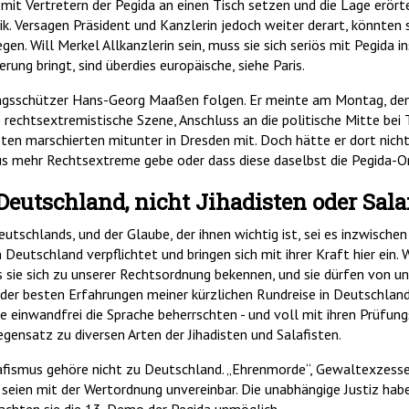
 mit Vertretern der Pegida an einen Tisch setzen und die Lage erörte
k. Versagen Präsident und Kanzlerin jedoch weiter derart, könnte
en. Will Merkel Allkanzlerin sein, muss sie sich seriös mit Pegida 
ung bringt, sind überdies europäische, siehe Paris.
ngsschützer Hans-Georg Maaßen folgen. Er meinte am Montag, den 1
 rechtsextremistische Szene, Anschluss an die politische Mitte bei 
n marschierten mitunter in Dresden mit. Doch hätte er dort nicht
us mehr Rechtsextreme gebe oder dass diese daselbst die Pegida-Or
eutschland, nicht Jihadisten oder Sala
utschlands, und der Glaube, der ihnen wichtig ist, sei es inzwischen
 Deutschland verpflichtet und bringen sich mit ihrer Kraft hier ein. 
s sie sich zu unserer Rechtsordnung bekennen, und sie dürfen von un
 der besten Erfahrungen meiner kürzlichen Rundreise in Deutschlan
e einwandfrei die Sprache beherrschten - und voll mit ihren Prüfu
Gegensatz zu diversen Arten der Jihadisten und Salafisten.
afismus gehöre nicht zu Deutschland. „Ehrenmorde“, Gewaltexzesse 
en, seien mit der Wertordnung unvereinbar. Die unabhängige Justiz h