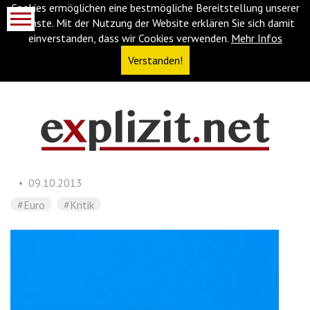
Cookies ermöglichen eine bestmögliche Bereitstellung unserer
Dienste. Mit der Nutzung der Website erklären Sie sich damit
einverstanden, dass wir Cookies verwenden.
Mehr Infos
Verstanden!
Navigationsabkürzungen
Zum
Inhalt
springen
09.10.2013
(Accesskey
'1')
Zur
#Euro
#Kritik
Navigation
springen
(Accesskey
'3')
Zur
Suche
springen
(Accesskey