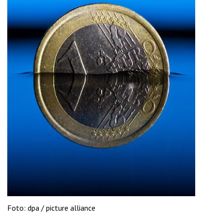
'2')
Foto: dpa / picture alliance