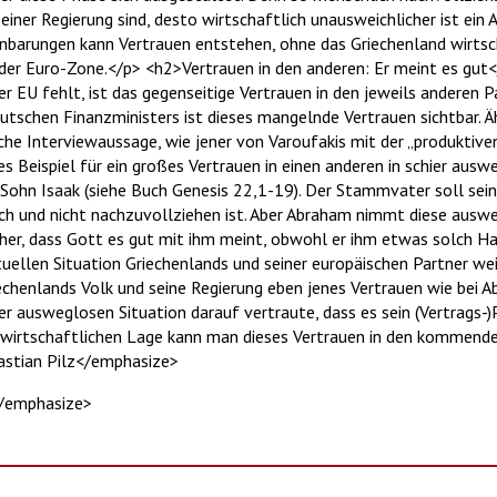
einer Regierung sind, desto wirtschaftlich unausweichlicher ist ein
nbarungen kann Vertrauen entstehen, ohne das Griechenland wirtscha
 der Euro-Zone.</p> <h2>Vertrauen in den anderen: Er meint es gut<
 EU fehlt, ist das gegenseitige Vertrauen in den jeweils anderen Pa
utschen Finanzministers ist dieses mangelnde Vertrauen sichtbar. Äh
che Interviewaussage, wie jener von Varoufakis mit der „produktiven
Beispiel für ein großes Vertrauen in einen anderen in schier ausweg
ohn Isaak (siehe Buch Genesis 22,1-19). Der Stammvater soll sein
ch und nicht nachzuvollziehen ist. Aber Abraham nimmt diese auswe
sicher, dass Gott es gut mit ihm meint, obwohl er ihm etwas solch
uellen Situation Griechenlands und seiner europäischen Partner weit
iechenlands Volk und seine Regierung eben jenes Vertrauen wie bei A
r ausweglosen Situation darauf vertraute, dass es sein (Vertrags-)
n wirtschaftlichen Lage kann man dieses Vertrauen in den kommend
stian Pilz</emphasize>
</emphasize>