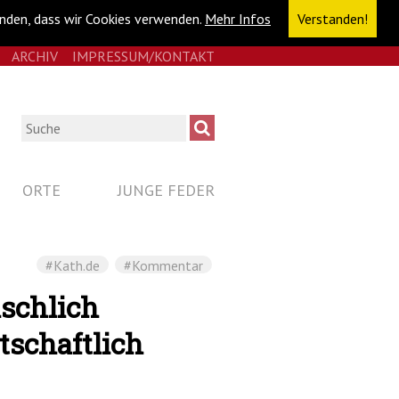
anden, dass wir Cookies verwenden.
Mehr Infos
Verstanden!
E
RSS
ARCHIV
IMPRESSUM/KONTAKT
NAVIGATION
ÜBERSPRINGEN
Suche
ORTE
JUNGE FEDER
#Kath.de
#Kommentar
schlich
tschaftlich