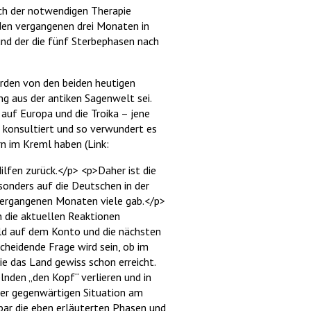
sich der notwendigen Therapie
n den vergangenen drei Monaten in
und der die fünf Sterbephasen nach
rden von den beiden heutigen
g aus der antiken Sagenwelt sei.
 auf Europa und die Troika – jene
“ konsultiert und so verwundert es
rn im Kreml haben (Link:
ilfen zurück.</p> <p>Daher ist die
sonders auf die Deutschen in der
 vergangenen Monaten viele gab.</p>
n die aktuellen Reaktionen
eld auf dem Konto und die nächsten
cheidende Frage wird sein, ob im
ie das Land gewiss schon erreicht.
lnden „den Kopf“ verlieren und in
 der gegenwärtigen Situation am
bar die eben erläuterten Phasen und