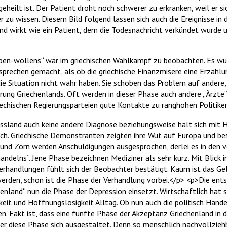
 geheilt ist. Der Patient droht noch schwerer zu erkranken, weil er 
er zu wissen. Diesem Bild folgend lassen sich auch die Ereignisse i
nd wirkt wie ein Patient, dem die Todesnachricht verkündet wurde 
ben-wollens“ war im griechischen Wahlkampf zu beobachten. Es wu
prechen gemacht, als ob die griechische Finanzmisere eine Erzählun
die Situation nicht wahr haben. Sie schoben das Problem auf andere,
ierung Griechenlands. Oft werden in dieser Phase auch andere „Ärzte
griechischen Regierungsparteien gute Kontakte zu ranghohen Politike
Russland auch keine andere Diagnose beziehungsweise hält sich mit H
ich. Griechische Demonstranten zeigten ihre Wut auf Europa und be
 und Zorn werden Anschuldigungen ausgesprochen, derlei es in den
ndelns“. Jene Phase bezeichnen Mediziner als sehr kurz. Mit Blick i
erhandlungen fühlt sich der Beobachter bestätigt. Kaum ist das G
erden, schon ist die Phase der Verhandlung vorbei.</p> <p>Die ents
enland“ nun die Phase der Depression einsetzt. Wirtschaftlich hat s
gkeit und Hoffnungslosigkeit Alltag. Ob nun auch die politisch Hande
en. Fakt ist, dass eine fünfte Phase der Akzeptanz Griechenland in
r diese Phase sich ausgestaltet. Denn so menschlich nachvollzieh