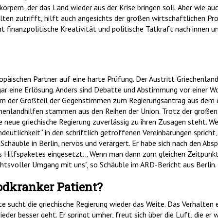
körpern, der das Land wieder aus der Krise bringen soll. Aber wie au
lten zutrifft, hilft auch angesichts der großen wirtschaftlichen Pr
ht finanzpolitische Kreativität und politische Tatkraft nach innen 
ropäischen Partner auf eine harte Prüfung. Der Austritt Griechenlan
ar eine Erlösung. Anders sind Debatte und Abstimmung vor einer 
am der Großteil der Gegenstimmen zum Regierungsantrag aus dem e
chenlandhilfen stammen aus den Reihen der Union. Trotz der groß
e neue griechische Regierung zuverlässig zu ihren Zusagen steht. W
deutlichkeit“ in den schriftlich getroffenen Vereinbarungen spricht,
häuble in Berlin, nervös und verärgert. Er habe sich nach den Abs
 Hilfspaketes eingesetzt. „ Wenn man dann zum gleichen Zeitpunkt 
ichtsvoller Umgang mit uns", so Schäuble im ARD-Bericht aus Berlin.
odkranker Patient?
 sucht die griechische Regierung wieder das Weite. Das Verhalten e
der besser geht. Er springt umher, freut sich über die Luft, die e