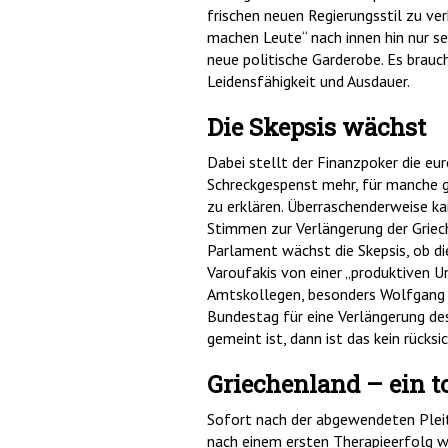
frischen neuen Regierungsstil zu ver
machen Leute“ nach innen hin nur se
neue politische Garderobe. Es brauc
Leidensfähigkeit und Ausdauer.
Die Skepsis wächst
Dabei stellt der Finanzpoker die eu
Schreckgespenst mehr, für manche g
zu erklären. Überraschenderweise k
Stimmen zur Verlängerung der Grie
Parlament wächst die Skepsis, ob di
Varoufakis von einer „produktiven Un
Amtskollegen, besonders Wolfgang Sc
Bundestag für eine Verlängerung des
gemeint ist, dann ist das kein rücks
Griechenland – ein t
Sofort nach der abgewendeten Pleite
nach einem ersten Therapieerfolg wie