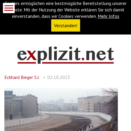
Cookies ermöglichen eine bestmögliche Bereitstellung unserer
Dienste. Mit der Nutzung der Website erklären Sie sich damit
einverstanden, dass wir Cookies verwenden.
Mehr Infos
Verstanden!
Navigationsabkürzungen
Zum
Inhalt
springen
Eckhard Bieger S.J.
02.10.2023
(Accesskey
'1')
Zur
Navigation
springen
(Accesskey
'3')
Zur
Suche
springen
(Accesskey