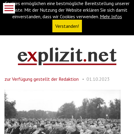
Cookies ermöglichen eine bestmögliche Bereitstellung unserer
Dienste. Mit der Nutzung der Website erklären Sie sich damit
einverstanden, dass wir Cookies verwenden.
Mehr Infos
Verstanden!
Navigationsabkürzungen
Zum
Inhalt
springen
zur Verfügung gestellt der Redaktion
01.10.2023
(Accesskey
'1')
Zur
Navigation
springen
(Accesskey
'3')
Zur
Suche
springen
(Accesskey