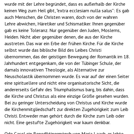
wurde mit der Lehre begründet, dass es außerhalb der Kirche
keinen Weg zum Heil gibt, "extra ecclesiam nulla salus": Es gab
auch Menschen, die Christen waren, doch von der wahren
Lehre abwichen, Häretiker und Schismatiker. Ihnen gegenüber
gab es keine Toleranz. Nur gegenüber den Juden, Moslems,
Heiden. Nicht aber gegenüber denen, die aus der Kirche
austreten. Das war ein Erbe der frühen Kirche. Für die Kirche
selbst wurde das biblische Bild des Leibes Christi
übernommen, das der geistigen Bewegung der Romantik im 18.
Jahrhundert entgegenkam, die von der Tübinger Schule, der
damals innovativen Theologie, als Alternative zur
Neuscholastik übernommen wurde. Es war auf der einen Seiter
eine spirituellere und nicht eine organisatorische Sicht, die
andererseits Gefahr des Triumphalismus barg, bis dahin, dass
die Kirche und Christus als eine einzige Größe gesehen wurden.
Bei zu geringer Unterscheidung von Christus und Kirche wurde
die Kirchenmitgliedschaft zur direkten Zugehörigkeit zum Leib
Christi. Entweder man gehört durch die Kirche zum Leib oder
nicht. Eine gestufte Zugehörigkeit war kaum denkbar.
Odo Casel ein Benediktinermönch von Maria Laach, er lebte