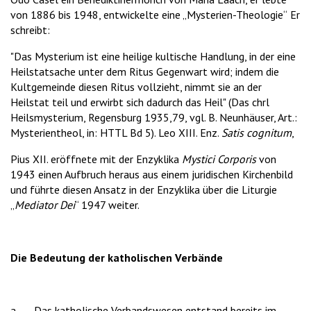
von 1886 bis 1948, entwickelte eine „Mysterien-Theologie“
Er
schreibt:
"Das Mysterium ist eine heilige kultische Handlung, in der eine
Heilstatsache unter dem Ritus Gegenwart wird; indem die
Kultgemeinde diesen Ritus vollzieht, nimmt sie an der
Heilstat teil und erwirbt sich dadurch das Heil" (Das chrl
Heilsmysterium, Regensburg 1935,79, vgl. B. Neunhäuser, Art.:
Mysterientheol, in: HTTL Bd 5). Leo XIII. Enz.
Satis cognitum
,
Pius XII. eröffnete mit der Enzyklika
Mystici Corporis
von
1943 einen Aufbruch heraus aus einem juridischen Kirchenbild
und führte diesen Ansatz in der Enzyklika über die Liturgie
„
Mediator Dei
“ 1947 weiter.
Die Bedeutung der katholischen Verbände
a. Das katholische Verbandswesen entstand bereits im