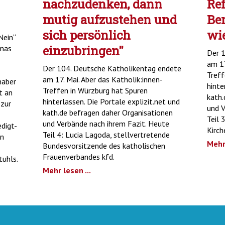
nachzudenken, dann
Ref
mutig aufzustehen und
Ber
sich persönlich
wie
Nein“
einzubringen"
omas
Der 1
am 17
Der 104. Deutsche Katholikentag endete
Treff
am 17. Mai. Aber das Katholik:innen-
haber
hinte
Treffen in Würzburg hat Spuren
t an
kath.
hinterlassen. Die Portale explizit.net und
 zur
und V
kath.de befragen daher Organisationen
Teil 
und Verbände nach ihrem Fazit. Heute
digt-
Kirch
Teil 4: Lucia Lagoda, stellvertretende
en
Mehr 
Bundesvorsitzende des katholischen
Frauenverbandes kfd.
tuhls.
Mehr lesen ...