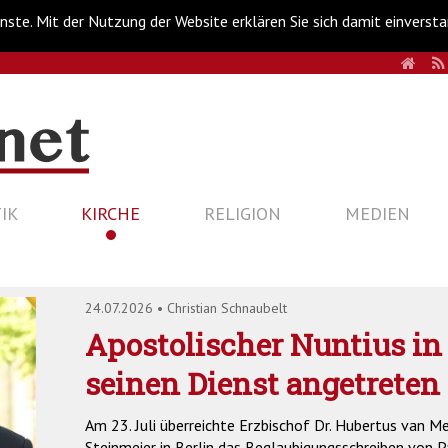
nste. Mit der Nutzung der Website erklären Sie sich damit einverst
HOM
IK
KIRCHE
RELIGION
MEDIEN
24.07.2026
•
Christian Schnaubelt
Apostolischer Nuntius in
seinen Dienst angetreten
Am 23. Juli überreichte Erzbischof Dr. Hubertus van 
Steinmeier in Berlin das Beglaubigungsschreiben von P