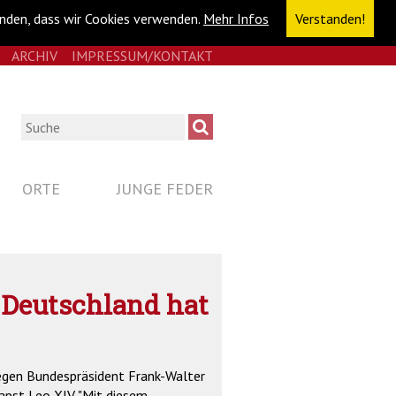
anden, dass wir Cookies verwenden.
Mehr Infos
Verstanden!
E
RSS
ARCHIV
IMPRESSUM/KONTAKT
NAVIGATION
ÜBERSPRINGEN
Suche
ORTE
JUNGE FEDER
 Deutschland hat
Megen Bundespräsident Frank-Walter
apst Leo XIV. "Mit diesem