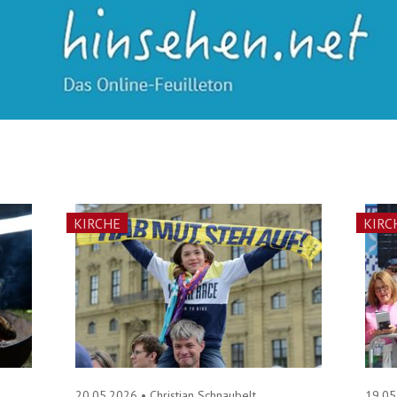
KIRCHE
KIRC
20.05.2026
•
Christian Schnaubelt
19.0