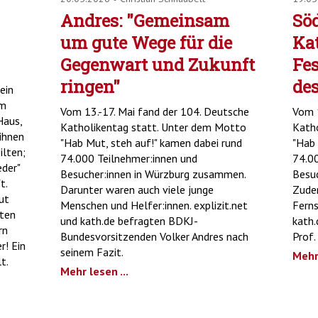
Andres: "Gemeinsam
Söd
um gute Wege für die
Ka
Gegenwart und Zukunft
Fes
ringen"
des
ein
rm
Vom 13.-17. Mai fand der 104. Deutsche
Vom 1
Haus,
Katholikentag statt. Unter dem Motto
Kath
 ihnen
"Hab Mut, steh auf!" kamen dabei rund
"Hab 
ilten;
74.000 Teilnehmer:innen und
74.00
eder"
Besucher:innen in Würzburg zusammen.
Besuc
t.
Darunter waren auch viele junge
Zudem
ut
Menschen und Helfer:innen. explizit.net
Ferns
sten
und kath.de befragten BDKJ-
kath.
rn
Bundesvorsitzenden Volker Andres nach
Prof.
r! Ein
seinem Fazit.
Mehr 
t.
Mehr lesen ...