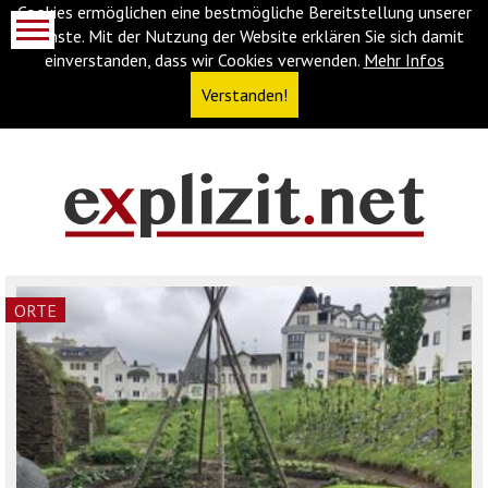
Cookies ermöglichen eine bestmögliche Bereitstellung unserer
Dienste. Mit der Nutzung der Website erklären Sie sich damit
einverstanden, dass wir Cookies verwenden.
Mehr Infos
Verstanden!
Navigationsabkürzungen
Zum
Inhalt
springen
(Accesskey
ORTE
'1')
Zur
Navigation
springen
(Accesskey
'3')
Zur
Suche
springen
(Accesskey