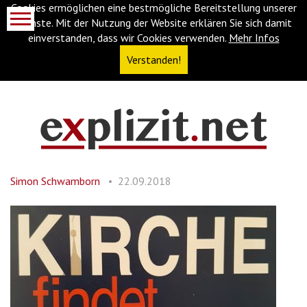
Cookies ermöglichen eine bestmögliche Bereitstellung unserer
Dienste. Mit der Nutzung der Website erklären Sie sich damit
einverstanden, dass wir Cookies verwenden.
Mehr Infos
Verstanden!
Navigationsabkürzungen
Zum
Inhalt
springen
Simon Schwamborn
22.09.2018
(Accesskey
'1')
Zur
Navigation
springen
(Accesskey
'3')
Zur
Suche
springen
(Accesskey