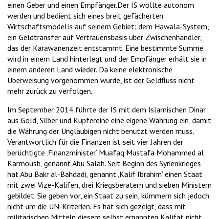
einen Geber und einen Empfänger.Der IS wollte autonom
werden und bedient sich eines breit gefächerten
Wirtschaftsmodells auf seinem Gebiet: dem Hawala-System,
ein Geldtransfer auf Vertrauensbasis über Zwischenhändler,
das der Karawanenzeit entstammt. Eine bestimmte Summe
wird in einem Land hinterlegt und der Empfänger erhält sie in
einem anderen Land wieder. Da keine elektronische
Überweisung vorgenommen wurde, ist der Geldfluss nicht
mehr zurück zu verfolgen.
Im September 2014 führte der IS mit dem Islamischen Dinar
aus Gold, Silber und Kupfereine eine eigene Währung ein, damit
die Währung der Ungläubigen nicht benutzt werden muss.
Verantwortlich für die Finanzen ist seit vier Jahren der
berüchtigte ‚Finanzminister‘ Muafaq Mustafa Mohammed al
Karmoush, genannt Abu Salah. Seit Beginn des Syrienkrieges
hat Abu Bakr al-Bahdadi, genannt ‚Kalif Ibrahim‘ einen Staat
mit zwei Vize-Kalifen, drei Kriegsberatern und sieben Ministern
gebildet. Sie geben vor, ein Staat zu sein, kümmern sich jedoch
nicht um die UN-Kriterien. Es hat sich gezeigt, dass mit
militärischen Mitteln diesem selbst ernannten Kalifat nicht