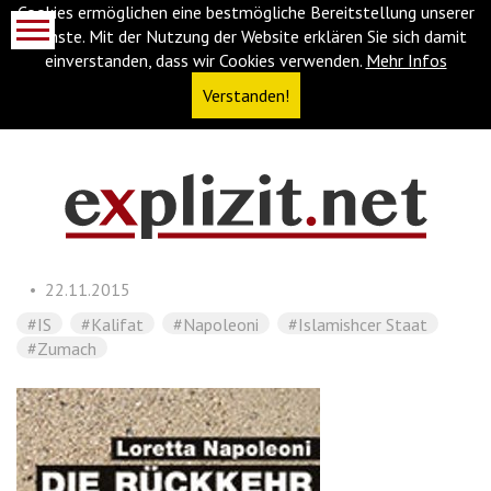
Cookies ermöglichen eine bestmögliche Bereitstellung unserer
Dienste. Mit der Nutzung der Website erklären Sie sich damit
einverstanden, dass wir Cookies verwenden.
Mehr Infos
Verstanden!
Navigationsabkürzungen
Zum
Inhalt
springen
22.11.2015
(Accesskey
'1')
Zur
#IS
#Kalifat
#Napoleoni
#Islamishcer Staat
Navigation
#Zumach
springen
(Accesskey
'3')
Zur
Suche
springen
(Accesskey