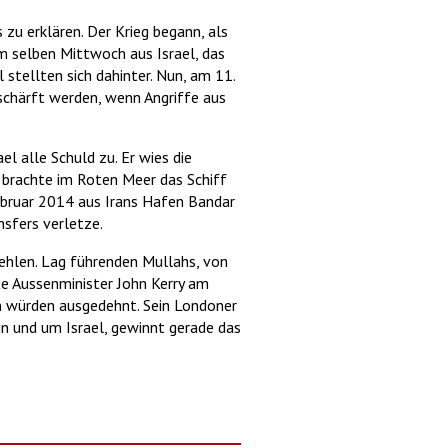
u erklären. Der Krieg begann, als
m selben Mittwoch aus Israel, das
stellten sich dahinter. Nun, am 11.
tschärft werden, wenn Angriffe aus
l alle Schuld zu. Er wies die
 brachte im Roten Meer das Schiff
ebruar 2014 aus Irans Hafen Bandar
sfers verletze.
ehlen. Lag führenden Mullahs, von
 Aussenminister John Kerry am
an würden ausgedehnt. Sein Londoner
in und um Israel, gewinnt gerade das