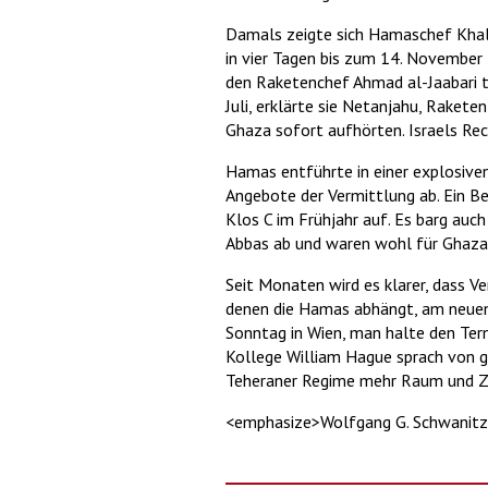
Damals zeigte sich Hamaschef Khali
in vier Tagen bis zum 14. November
den Raketenchef Ahmad al-Jaabari tö
Juli, erklärte sie Netanjahu, Rakete
Ghaza sofort aufhörten. Israels Rec
Hamas entführte in einer explosiven 
Angebote der Vermittlung ab. Ein B
Klos C im Frühjahr auf. Es barg au
Abbas ab und waren wohl für Ghaza
Seit Monaten wird es klarer, dass 
denen die Hamas abhängt, am neuen
Sonntag in Wien, man halte den Ter
Kollege William Hague sprach von gr
Teheraner Regime mehr Raum und Zei
<emphasize>Wolfgang G. Schwanit