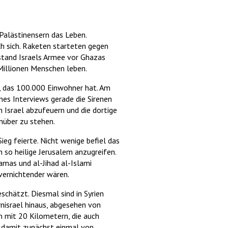
Palästinensern das Leben.
h sich. Raketen starteten gegen
stand Israels Armee vor Ghazas
Millionen Menschen leben.
r, das 100.000 Einwohner hat. Am
es Interviews gerade die Sirenen
h Israel abzufeuern und die dortige
nüber zu stehen.
eg feierte. Nicht wenige befiel das
n so heilige Jerusalem anzugreifen.
amas und al-Jihad al-Islami
vernichtender wären.
schätzt. Diesmal sind in Syrien
nisrael hinaus, abgesehen von
m mit 20 Kilometern, die auch
d damit zunächst einmal von