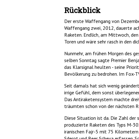
Rückblick
Der erste Waffengang von Dezember 
Waffengang zwei, 2012, dauerte ach
Raketen. Endlich, am Mittwoch, den
Toren und wäre sehr rasch in den di
Nunmehr, am frühen Morgen des gest
selben Sonntag sagte Premier Benja
das Klarsignal heulten - seine Prio
Bevölkerung zu bedrohen. Im Fox-TV
Seit damals hat sich wenig geändert
irrige Gefühl, dem sonst überlegenen
Das Antiraketensystem machte dreiv
träumten schon von der nächsten Ru
Diese Situation ist da. Die Zahl de
produzierte Raketen des Typs M-302
iranischen Fajr-5 mit 75 Kilometern
Sderot und Beer Scheva erfassen. So