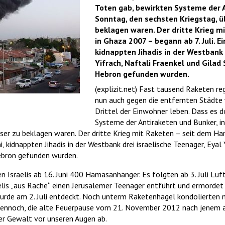
Toten gab, bewirkten Systeme der A
Sonntag, den sechsten Kriegstag, ü
beklagen waren. Der dritte Krieg 
in Ghaza 2007 – begann ab 7. Juli. E
kidnappten Jihadis in der Westbank 
Yifrach, Naftali Fraenkel und Gilad S
Hebron gefunden wurden.
(explizit.net) Fast tausend Raketen re
nun auch gegen die entfernten Städte 
Drittel der Einwohner leben. Dass es d
Systeme der Antiraketen und Bunker, i
nser zu beklagen waren. Der dritte Krieg mit Raketen – seit dem 
ni, kidnappten Jihadis in der Westbank drei israelische Teenager, Eyal
 Hebron gefunden wurden.
n Israelis ab 16. Juni 400 Hamasanhänger. Es folgten ab 3. Juli L
aelis „aus Rache“ einen Jerusalemer Teenager entführt und ermord
rde am 2. Juli entdeckt. Noch unterm Raketenhagel kondolierten ni
nnoch, die alte Feuerpause vom 21. November 2012 nach jenem a
der Gewalt vor unseren Augen ab.