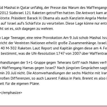
d Mashal in Qatar unfähig, der Presse das Warum des Waffengangs z
 2012 Südisrael 121 Raketen getroffen hatten. Die Antwort kam a
tete. Präsident Barack H. Obama als auch Kanzlerin Angela Merkel 
n auf Israel aufs Schärfste zu verurteilen. Diese Lage könne nur en
ht sei es, sich dagegen zu wehren.
Lage Teenager, eine reine Provokation. Am 9. Juli schob Mashal Israe
ericht der Vereinten Nationen erhellt große Zusammenhänge. Israel
ch 40 M-302 Raketen. Laut Report und Kapitän gingen diese am 4. F
 bestimmt, was die UN-Resolution 1747 von 2007 über Waffentran
Verhandlungen der 5+1-Gruppe gegen Teherans Griff nach Nukes verf
 Waffengang Hamas gegen Israel? Nach jüngsten Gesprächen sagte
min 20. Juli nicht. Die Atomverhandlungen der sechs Mächte mit Ir
oßen Differenzen, so auch Laurent Fabius in Paris. Brennt es also 
t für die eigenen Pläne.
z</emphasize>