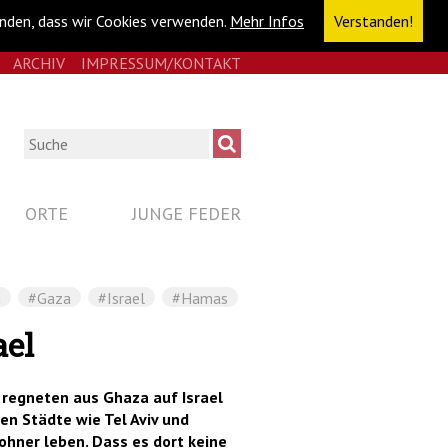
anden, dass wir Cookies verwenden.
Mehr Infos
Verstanden!
E
RSS
ARCHIV
IMPRESSUM/KONTAKT
NAVIGATION
ÜBERSPRINGEN
Suche
ORTE
JUNGE FEDER
n
#Gaza
#Israel
#Hamas
ael
n regneten aus Ghaza auf Israel
en Städte wie Tel Aviv und
ohner leben. Dass es dort keine