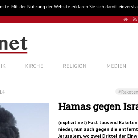
nste. Mit der Nutzung der Website erklären Sie sich damit einverst
HOM
IK
KIRCHE
RELIGION
MEDIEN
14
#Rakete
Hamas gegen Isr
(explizit.net) Fast tausend Rakete
nieder, nun auch gegen die entfernt
Jerusalem, wo zwei Drittel der Einw