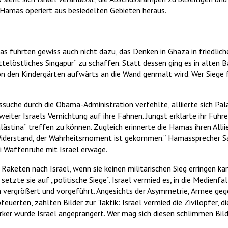
 Hamas operiert aus besiedelten Gebieten heraus.
s führten gewiss auch nicht dazu, das Denken in Ghaza in friedliche
ttelöstliches Singapur“ zu schaffen. Statt dessen ging es in alten 
von den Kindergärten aufwärts an die Wand genmalt wird. Wer Siege f
enssuche durch die Obama-Administration verfehlte, alliierte sich 
 weiter Israels Vernichtung auf ihre Fahnen. Jüngst erklärte ihr Fü
stina“ treffen zu können. Zugleich erinnerte die Hamas ihren Alliie
Widerstand, der Wahrheitsmoment ist gekommen.“ Hamassprecher Sa
i Waffenruhe mit Israel erwäge.
aketen nach Israel, wenn sie keinen militärischen Sieg erringen kan
setzte sie auf „politische Siege“. Israel vermied es, in die Medienf
h vergrößert und vorgeführt. Angesichts der Asymmetrie, Armee gege
euerten, zählten Bilder zur Taktik: Israel vermied die Zivilopfer, d
rker wurde Israel angeprangert. Wer mag sich diesen schlimmen Bil