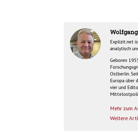
Wolfgang
Explizit.net i
analytisch un
Geboren 1955 
Forschungsgr
Ostberlin. Se
Europa über d
vier und Edit
Mittelostpoli
Mehr zum A
Weitere Art