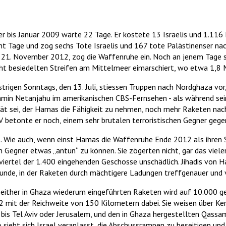
bis Januar 2009 wärte 22 Tage. Er kostete 13 Israelis und 1.116 
t Tage und zog sechs Tote Israelis und 167 tote Palästinenser nac
 21. November 2012, zog die Waffenruhe ein. Noch an jenem Tage 
cht besiedelten Streifen am Mittelmeer eimarschiert, wo etwa 1,8 
rigen Sonntags, den 13. Juli, stiessen Truppen nach Nordghaza vo
min Netanjahu im amerikanischen CBS-Fernsehen - als während sein
rität sei, der Hamas die Fähigkeit zu nehmen, noch mehr Raketen nac
 betonte er noch, einem sehr brutalen terroristischen Gegner gege
. Wie auch, wenn einst Hamas die Waffenruhe Ende 2012 als ihren Si
 Gegner etwas „antun“ zu können. Sie zögerten nicht, gar das viele
iertel der 1.400 eingehenden Geschosse unschädlich. Jihadis von H
nde, in der Raketen durch mächtigere Ladungen treffgenauer und 
r seither in Ghaza wiederum eingeführten Raketen wird auf 10.000 ge
 mit der Reichweite von 150 Kilometern dabei. Sie weisen über Ker
 bis Tel Aviv oder Jerusalem, und den in Ghaza hergestellten Qassa
 sieht sich Israel veranlasst, die Abschussrampen zu beseitigen un