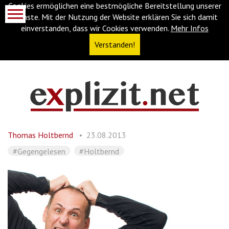
Cookies ermöglichen eine bestmögliche Bereitstellung unserer
Dienste. Mit der Nutzung der Website erklären Sie sich damit
einverstanden, dass wir Cookies verwenden.
Mehr Infos
Verstanden!
Navigationsabkürzungen
Zum
Inhalt
springen
Thomas Holtbernd
23.08.2013
(Accesskey
'1')
Zur
#Gegengelesen
#Holtbernd
Navigation
springen
(Accesskey
'3')
Zur
Suche
springen
(Accesskey