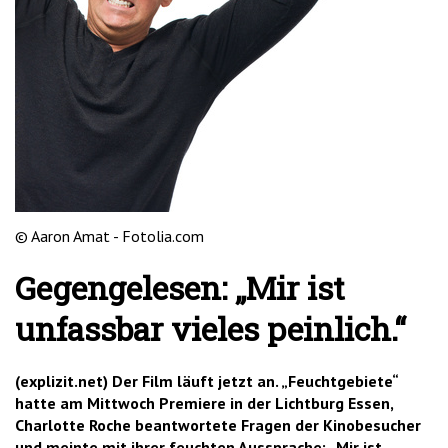
'2')
© Aaron Amat - Fotolia.com
Gegengelesen: „Mir ist
unfassbar vieles peinlich.“
(explizit.net) Der Film läuft jetzt an. „Feuchtgebiete“
hatte am Mittwoch Premiere in der Lichtburg Essen,
Charlotte Roche beantwortete Fragen der Kinobesucher
und meinte mit ihrer feuchten Aussprache: „Mir ist