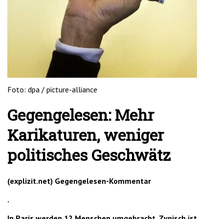
'2')
Foto: dpa / picture-alliance
Gegengelesen: Mehr
Karikaturen, weniger
politisches Geschwätz
(explizit.net) Gegengelesen-Kommentar
.
In Paris werden 12 Menschen umgebracht. Zynisch ist,