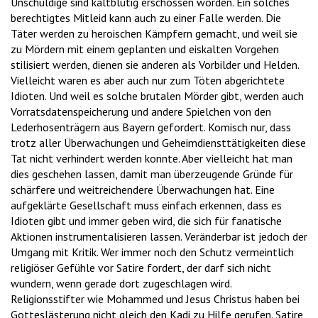
Unschuldige sind kaltblütig erschossen worden. Ein solches
berechtigtes Mitleid kann auch zu einer Falle werden. Die
Täter werden zu heroischen Kämpfern gemacht, und weil sie
zu Mördern mit einem geplanten und eiskalten Vorgehen
stilisiert werden, dienen sie anderen als Vorbilder und Helden.
Vielleicht waren es aber auch nur zum Töten abgerichtete
Idioten. Und weil es solche brutalen Mörder gibt, werden auch
Vorratsdatenspeicherung und andere Spielchen von den
Lederhosenträgern aus Bayern gefordert. Komisch nur, dass
trotz aller Überwachungen und Geheimdiensttätigkeiten diese
Tat nicht verhindert werden konnte. Aber vielleicht hat man
dies geschehen lassen, damit man überzeugende Gründe für
schärfere und weitreichendere Überwachungen hat. Eine
aufgeklärte Gesellschaft muss einfach erkennen, dass es
Idioten gibt und immer geben wird, die sich für fanatische
Aktionen instrumentalisieren lassen. Veränderbar ist jedoch der
Umgang mit Kritik. Wer immer noch den Schutz vermeintlich
religiöser Gefühle vor Satire fordert, der darf sich nicht
wundern, wenn gerade dort zugeschlagen wird.
Religionsstifter wie Mohammed und Jesus Christus haben bei
Gotteslästerung nicht gleich den Kadi zu Hilfe gerufen. Satire,