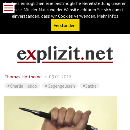
Cookies ermöglichen eine bestmögliche Bereitstellung unserer
Dienste. Mit der Nutzung der Website erklären Sie sich damit
einverstanden, dass wir Cookies verwenden.
Mehr Infos
Verstanden!
Navigationsabkürzungen
Zum
Inhalt
springen
Thomas Holtbernd
09.01.2015
(Accesskey
'1')
Zur
#Charlie Hebdo
#Gegengelesen
#Satire
Navigation
springen
(Accesskey
'3')
Zur
Suche
springen
(Accesskey