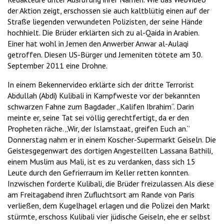
der Aktion zeigt, erschossen sie auch kaltblütig einen auf der
Straße liegenden verwundeten Polizisten, der seine Hände
hochhielt. Die Brüder erklärten sich zu al-Qaida in Arabien.
Einer hat wohl in Jemen den Anwerber Anwar al-Aulaqi
getroffen. Diesen US-Bürger und Jemeniten tötete am 30.
September 2011 eine Drohne.
In einem Bekennervideo erklärte sich der dritte Terrorist
Abdullah (Abdi) Kulibali in Kampfweste vor der bekannten
schwarzen Fahne zum Bagdader „Kalifen Ibrahim“. Darin
meinte er, seine Tat sei völlig gerechtfertigt, da er den
Propheten räche. „Wir, der Islamstaat, greifen Euch an.“
Donnerstag nahm er in einem Koscher-Supermarkt Geiseln. Die
Geistesgegenwart des dortigen Angestellten Lassana Bathili,
einem Muslim aus Mali, ist es zu verdanken, dass sich 15
Leute durch den Gefrierraum im Keller retten konnten.
Inzwischen forderte Kulibali, die Brüder freizulassen. Als diese
am Freitagabend ihren Zufluchtsort am Rande von Paris
verließen, dem Kugelhagel erlagen und die Polizei den Markt
stürmte, erschoss Kulibali vier jüdische Geiseln, ehe er selbst