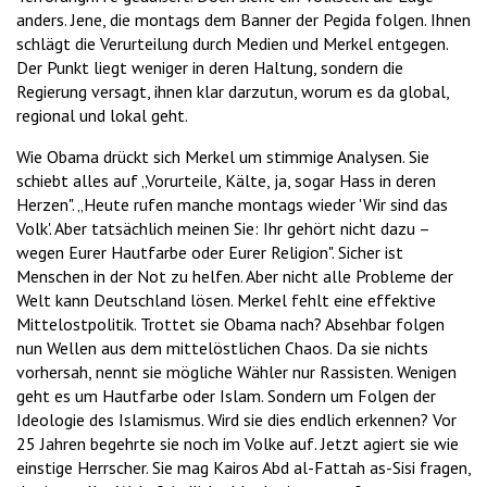
anders. Jene, die montags dem Banner der Pegida folgen. Ihnen
schlägt die Verurteilung durch Medien und Merkel entgegen.
Der Punkt liegt weniger in deren Haltung, sondern die
Regierung versagt, ihnen klar darzutun, worum es da global,
regional und lokal geht.
Wie Obama drückt sich Merkel um stimmige Analysen. Sie
schiebt alles auf „Vorurteile, Kälte, ja, sogar Hass in deren
Herzen". „Heute rufen manche montags wieder 'Wir sind das
Volk'. Aber tatsächlich meinen Sie: Ihr gehört nicht dazu –
wegen Eurer Hautfarbe oder Eurer Religion". Sicher ist
Menschen in der Not zu helfen. Aber nicht alle Probleme der
Welt kann Deutschland lösen. Merkel fehlt eine effektive
Mittelostpolitik. Trottet sie Obama nach? Absehbar folgen
nun Wellen aus dem mittelöstlichen Chaos. Da sie nichts
vorhersah, nennt sie mögliche Wähler nur Rassisten. Wenigen
geht es um Hautfarbe oder Islam. Sondern um Folgen der
Ideologie des Islamismus. Wird sie dies endlich erkennen? Vor
25 Jahren begehrte sie noch im Volke auf. Jetzt agiert sie wie
einstige Herrscher. Sie mag Kairos Abd al-Fattah as-Sisi fragen,