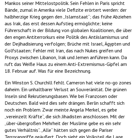
Mankos seiner Mittelostpolitik. Sein Fehlen in Paris spricht
Bände, zumal in Amerika viele Defizite erörtert werden: der
halbherzige Krieg gegen den „Islamstaat“; das frühe Abziehen
aus Irak, das erst dessen Aufstieg ermöglichte; keine
Führerschaft in der Bildung von globalen Koalitionen, die über
den engen Antiterrorkurs eine Politik des Antiislamismus und
der Dejihadisierung verfolgen; Brüche mit Israel, Ägypten und
Golfstaaten; Fehler mit Iran, das nach Nukes greifen und
Proxys zwischen Libanon, Irak und Jemen anführen kann. Da
ruft das Weiße Haus zu einem Anti-Extremismus-Gipfel am
18. Februar auf. Was für eine Bezeichnung.
Ein Winston S. Churchill fehlt. Cameron hat viele no-go zones
daheim. Ein unhaltbarer Verlust an Souveränität. Die grünen
Inseln sind Rekrutierungsbasen. Wie bei Franzosen oder
Deutschen. Bald wird dies sehr drängen. Berlin schafft sich
noch ein Problem. Zwar meinte Angela Merkel, es gebe
„vereinzelt Kräfte“, die sich Jihadisten anschlossen. Mit der
„über-übergroßen Mehrheit der Muslime gebe es ein sehr
gutes Verhältnis“. „Alle“ hätten sich gegen die Pariser
Terrorangriffe geäußert. Doch sieht ein Volksteil die Lage