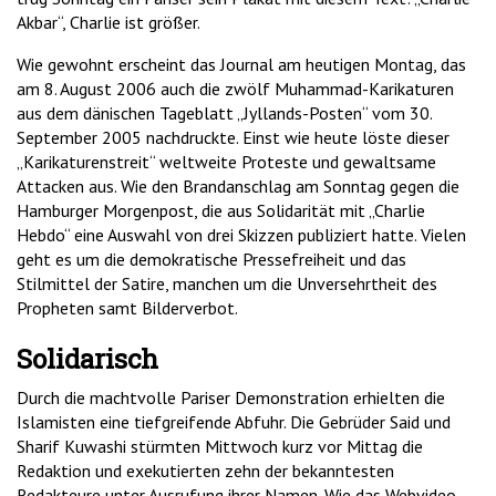
Akbar“, Charlie ist größer.
Wie gewohnt erscheint das Journal am heutigen Montag, das
am 8. August 2006 auch die zwölf Muhammad-Karikaturen
aus dem dänischen Tageblatt „Jyllands-Posten“ vom 30.
September 2005 nachdruckte. Einst wie heute löste dieser
„Karikaturenstreit“ weltweite Proteste und gewaltsame
Attacken aus. Wie den Brandanschlag am Sonntag gegen die
Hamburger Morgenpost, die aus Solidarität mit „Charlie
Hebdo“ eine Auswahl von drei Skizzen publiziert hatte. Vielen
geht es um die demokratische Pressefreiheit und das
Stilmittel der Satire, manchen um die Unversehrtheit des
Propheten samt Bilderverbot.
Solidarisch
Durch die machtvolle Pariser Demonstration erhielten die
Islamisten eine tiefgreifende Abfuhr. Die Gebrüder Said und
Sharif Kuwashi stürmten Mittwoch kurz vor Mittag die
Redaktion und exekutierten zehn der bekanntesten
Redakteure unter Ausrufung ihrer Namen. Wie das Webvideo