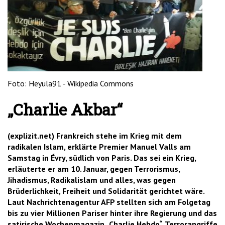
'2')
Foto: Heyula91 - Wikipedia Commons
„Charlie Akbar“
(explizit.net) Frankreich stehe im Krieg mit dem
radikalen Islam, erklärte Premier Manuel Valls am
Samstag in Évry, südlich von Paris. Das sei ein Krieg,
erläuterte er am 10. Januar, gegen Terrorismus,
Jihadismus, Radikalislam und alles, was gegen
Brüderlichkeit, Freiheit und Solidarität gerichtet wäre.
Laut Nachrichtenagentur AFP stellten sich am Folgetag
bis zu vier Millionen Pariser hinter ihre Regierung und das
satirische Wochenmagazin „Charlie Hebdo“, Terrorangriffe