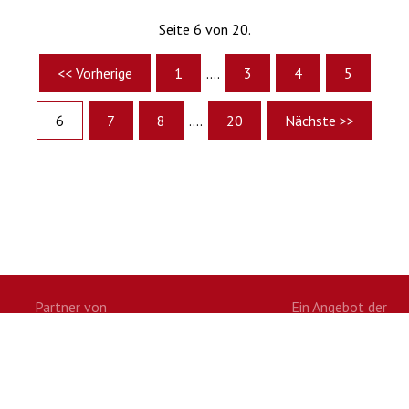
Seite 6 von 20.
<< Vorherige
1
....
3
4
5
6
7
8
....
20
Nächste >>
Partner von
Ein Angebot der
Twitter
Facebook
Google+