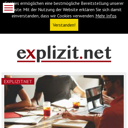
Cookies ermöglichen eine bestmögliche Bereitstellung unserer
Dienste. Mit der Nutzung der Website erklären Sie sich damit
einverstanden, dass wir Cookies verwenden.
Mehr Infos
Verstanden!
Navigationsabkürzungen
Zum
Inhalt
springen
(Accesskey
EXPLIZIT.NET
'1')
Zur
Navigation
springen
(Accesskey
'3')
Zur
Suche
springen
(Accesskey