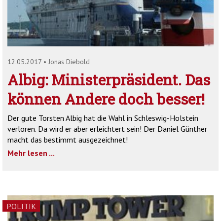
'2')
12.05.2017
•
Jonas Diebold
Albig: Ministerpräsident. Das
können Andere doch besser!
Der gute Torsten Albig hat die Wahl in Schleswig-Holstein
verloren. Da wird er aber erleichtert sein! Der Daniel Günther
macht das bestimmt ausgezeichnet!
Mehr lesen ...
POLITIK