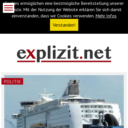
Cookies ermöglichen eine bestmögliche Bereitstellung unserer
Dienste. Mit der Nutzung der Website erklären Sie sich damit
einverstanden, dass wir Cookies verwenden.
Mehr Infos
Verstanden!
Navigationsabkürzungen
Zum
Inhalt
springen
(Accesskey
POLITIK
'1')
Zur
Navigation
springen
(Accesskey
'3')
Zur
Suche
springen
(Accesskey