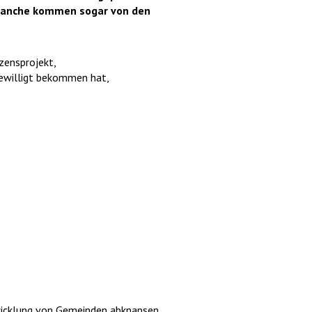
 manche kommen sogar von den
rzensprojekt,
bewilligt bekommen hat,
wicklung von Gemeinden abknapsen,