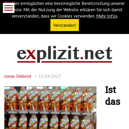
Cookies ermöglichen eine bestmögliche Bereitstellung unserer
Dienste. Mit der Nutzung der Website erklären Sie sich damit
einverstanden, dass wir Cookies verwenden.
Mehr Infos
Verstanden!
Navigationsabkürzungen
Zum
Inhalt
springen
Jonas Diebold
15.04.2017
(Accesskey
'1')
Zur
Ist
Navigation
springen
das
(Accesskey
'3')
Zur
Suche
springen
(Accesskey