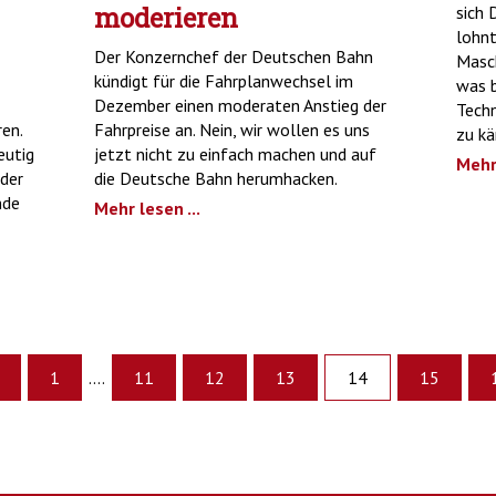
moderieren
sich 
lohnt
Der Konzernchef der Deutschen Bahn
Masch
kündigt für die Fahrplanwechsel im
was b
Dezember einen moderaten Anstieg der
Techn
en.
Fahrpreise an. Nein, wir wollen es uns
zu k
eutig
jetzt nicht zu einfach machen und auf
Mehr 
 der
die Deutsche Bahn herumhacken.
nde
Mehr lesen ...
1
....
11
12
13
14
15