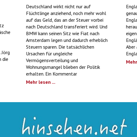
Deutschland wirkt nicht nur auf
Engla
Flüchtlinge anziehend, noch mehr wohl
genau
auf das Geld, das an der Steuer vorbei
Engl
tz
nach Deutschland transferiert wird. Und
hera
äsche
BMW kann seinen Sitz wie Fiat nach
eigen
Amsterdam legen und dadurch erheblich
Englä
Steuern sparen. Die tatsächlichen
Aber 
 Jörg
Ursachen für ungleiche
Engla
 die
Vermögensverteilung und
Mehr 
Wohnungsmangel blieben der Politik
erhalten. Ein Kommentar
Mehr lesen ...