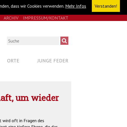
anden, dass wir Cookies verwenden.
Mehr Infos
Verstanden!
E
RSS
ARCHIV
IMPRESSUM/KONTAKT
NAVIGATION
ÜBERSPRINGEN
Suche
ORTE
JUNGE FEDER
aft, um wieder
 wird oft in Fragen des
egt eine tiefere Ebene, die das