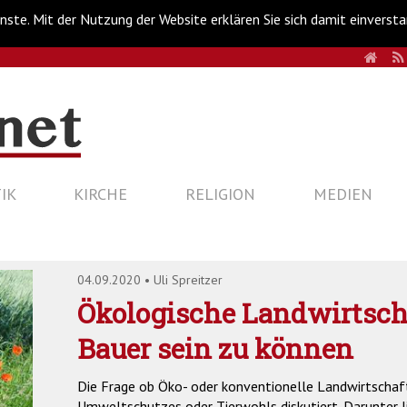
nste. Mit der Nutzung der Website erklären Sie sich damit einverst
HOM
IK
KIRCHE
RELIGION
MEDIEN
04.09.2020
•
Uli Spreitzer
Ökologische Landwirtsch
Bauer sein zu können
Die Frage ob Öko- oder konventionelle Landwirtschaft
Umweltschutzes oder Tierwohls diskutiert. Darunter li