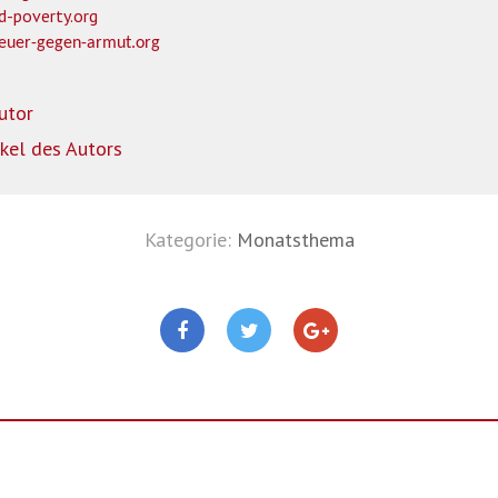
d-poverty.org
teuer-gegen-armut.org
utor
ikel des Autors
Kategorie:
Monatsthema