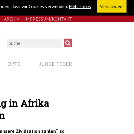
anden, dass wir Cookies verwenden.
Mehr Infos
Verstanden!
E
RSS
ARCHIV
IMPRESSUM/KONTAKT
NAVIGATION
ÜBERSPRINGEN
Suche
ORTE
JUNGE FEDER
g in Afrika
n
unsere Zivilisation zahlen“, so