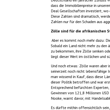
Deutschland ein jährlicher Zufluss v
dass die Immobilienpreise in unsere
Deal Gesellschaften investiert, wo 
Diese Zahlen sind dramatisch, werd
Zahlen nur für den Schaden aus agg
Zölle sind für die afrikanischen 
Aber es kommt noch mehr dazu: Die 
Sobald ein Land nicht mehr zu den ä
zu bekommen, ihre Zölle senken od
liegt dieser Wert im östlichen und sü
Und noch etwas: Zölle waren aber in 
seinerzeit noch nicht lebensfähige
man wissend in Kauf, dass diese Län
dieser Politik betroffen und war er
Entsprechend befürchten Experten, d
Gewinnen von 121,8 Millionen USD –
Nooke, warnt davor, mit Handelsab
Es dürfte mithin offensichtlich se