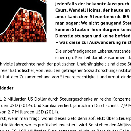
jedenfalls der bekannte Ausspruch
Court, Wendell Holms, der heute a
amerikanischen Steuerbehörde IRS 
man sagen: Wo nicht genügend St
können Staaten ihren Bürgern kein
Dienstleistungen und keine befri
– was diese zur Auswanderung reizt
Die unbefriedigenden Lebensumstände 
einem großen Teil damit zusammen, da
 viele Jahrzehnte nach der politischen Unabhängigkeit sind diese S
eier katholischer, von Jesuiten getragener Sozialforschungsinstit
it hat den Zusammenhang von Steuergerechtigkeit und Armut eindeu
eländer
. 1,2 Milliarden US Dollar durch Steuergeschenke an reiche Konzerne 
den USD (2014). Und Sambia verliert jährlich im Durchschnitt 2,9 M
von 2,7 Milliarden USD (2014).
rst, wenn man fragt, wohin dieses Geld denn abfließt: Über Steuerp
strieländern, wo es profitabel investiert wird. So stehen den Abflü