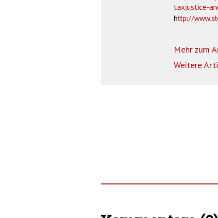
taxjustice-an
h
ttp://www.s
Mehr zum A
Weitere Art