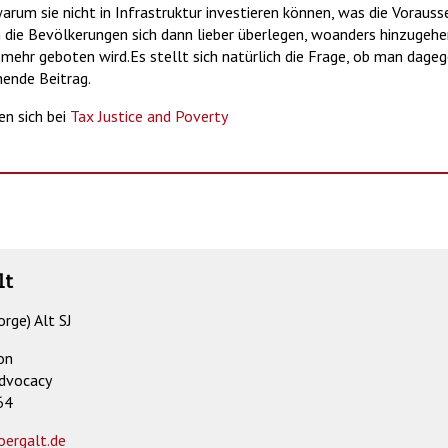
arum sie nicht in Infrastruktur investieren können, was die Vorauss
ie Bevölkerungen sich dann lieber überlegen, woanders hinzugehe
hr geboten wird.Es stellt sich natürlich die Frage, ob man dageg
ende Beitrag.
en sich bei
Tax Justice and Poverty
lt
orge) Alt SJ
on
dvocacy
64
oergalt.de