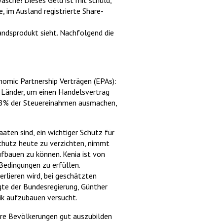
äsche! Dieses Geld ist mit schuld,
, im Ausland registrierte Share-
andsprodukt sieht. Nachfolgend die
omic Partnership Verträgen (EPAs):
e Länder, um einen Handelsvertrag
0,8% der Steuereinahmen ausmachen,
aaten sind, ein wichtiger Schutz für
Schutz heute zu verzichten, nimmt
ufbauen zu können. Kenia ist von
Bedingungen zu erfüllen.
rlieren wird, bei geschätzten
gte der Bundesregierung, Günther
k aufzubauen versucht.
hre Bevölkerungen gut auszubilden