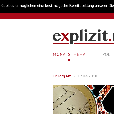
Cookies ermöglichen eine bestmögliche Bereitstellung unserer Die
Metanavigation
Navigationsabkürzungen
Zum
Inhalt
springen
Hauptnavigation
(Accesskey
NAVIGATION
MONATSTHEMA
POLIT
'1')
Zur
ÜBERSPRINGEN
Navigation
springen
(Accesskey
Dr. Jörg Alt
12.04.2018
'3')
Zur
Suche
springen
(Accesskey
'2')