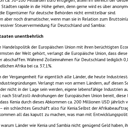
on ca. 50-100 Milliarden Euro entgegen, allein im Bereich der Geldw
n Städten rapide in die Höhe gehen, denn gerne wird es über anonyme
die Eigentümer für deutsche Behörden nicht ermittelbar sind.
en aber noch dramatischer, wenn man sie in Relation zum Bruttoinl
ressiver Steuervermeidung für Deutschland und Sambia:
Staaten unentbehrlich
Handelspolitik der Europäischen Union mit ihren berüchtigten Econ
rmsten der Welt gehört, verlangt die Europäische Union, dass dies
er abschaffen. Während Zolleinnahmen für Deutschland lediglich 
dlichen Afrika bei ca. 37,1%.
der Vergangenheit für eigentlich alle Länder, die heute Industriest
 Industriegründungen. Verlangt man von armen Ländern, auf diesen 
der nicht in der Lage sein werden, eigene lebensfähige Industrien a
st nach Strafzoll-Androhungen der Europäischen Union bereit, diese 
ass Kenia durch dieses Abkommen ca. 200 Millionen USD jährlich ve
 ein schlechtes Geschäft also für Kenia.Selbst der Afrikabeauftra
kommen all das kaputt zu machen, was man mit Entwicklungspoliti
in, warum Länder wie Kenia und Sambia nicht genügend Geld haben, i