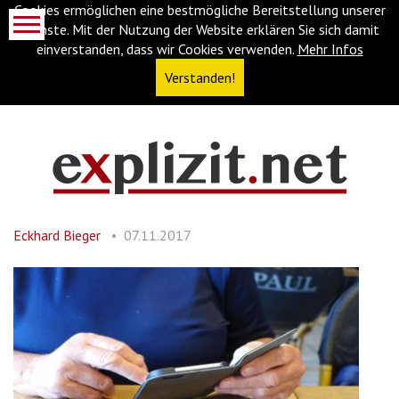
Cookies ermöglichen eine bestmögliche Bereitstellung unserer
Dienste. Mit der Nutzung der Website erklären Sie sich damit
einverstanden, dass wir Cookies verwenden.
Mehr Infos
Verstanden!
Navigationsabkürzungen
Zum
Inhalt
springen
Eckhard Bieger
07.11.2017
(Accesskey
'1')
Zur
Navigation
springen
(Accesskey
'3')
Zur
Suche
springen
(Accesskey