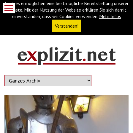
Cookies ermöglichen eine bestmögliche Bereitstellung unserer
Dienste. Mit der Nutzung der Website erklären Sie sich damit
einverstanden, dass wir Cookies verwenden.
Mehr Infos
Verstanden!
Navigationsabkürzungen
Zum
Inhalt
springen
(Accesskey
'1')
Zur
Navigation
springen
(Accesskey
'3')
Zur
Suche
springen
(Accesskey