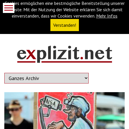
Cookies ermöglichen eine bestmögliche Bereitstellung unserer
Dienste. Mit der Nutzung der Website erklären Sie sich damit
einverstanden, dass wir Cookies verwenden.
Mehr Infos
Verstanden!
Navigationsabkürzungen
Zum
Inhalt
springen
(Accesskey
'1')
Zur
Navigation
springen
(Accesskey
'3')
Zur
Suche
springen
(Accesskey