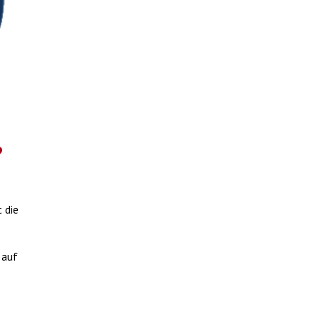
?
t die
 auf