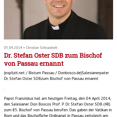
'2')
03.04.2014
•
Christian Schnaubelt
Dr. Stefan Oster SDB zum Bischof
von Passau ernannt
(explizit.net / Bistum Passau / Donbosco.de)Salesianerpater
Dr. Stefan Oster SDBzum Bischof von Passau ernannt
.
Papst Franziskus hat am heutigen Freitag, den 04. April 2014,
den Salesianer Don Boscos Prof. P. Dr. Stefan Oster SDB (48)
zum 85. Bischof von Passau berufen. Das gaben der Vatikan in
Rom und das Bischöfliche Ordinariat in Passau zeitgleich am