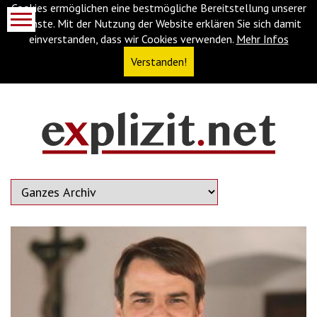
Cookies ermöglichen eine bestmögliche Bereitstellung unserer
Dienste. Mit der Nutzung der Website erklären Sie sich damit
einverstanden, dass wir Cookies verwenden.
Mehr Infos
Verstanden!
Navigationsabkürzungen
Zum
Inhalt
springen
(Accesskey
'1')
Zur
Navigation
springen
(Accesskey
'3')
Zur
Suche
springen
(Accesskey