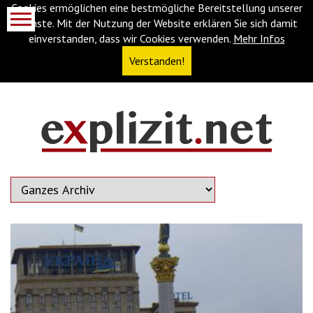
Cookies ermöglichen eine bestmögliche Bereitstellung unserer
Dienste. Mit der Nutzung der Website erklären Sie sich damit
einverstanden, dass wir Cookies verwenden.
Mehr Infos
Verstanden!
Navigationsabkürzungen
Zum
Inhalt
springen
(Accesskey
'1')
Zur
Navigation
springen
(Accesskey
'3')
Zur
Suche
springen
(Accesskey