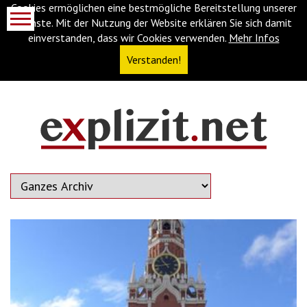
Cookies ermöglichen eine bestmögliche Bereitstellung unserer
Dienste. Mit der Nutzung der Website erklären Sie sich damit
einverstanden, dass wir Cookies verwenden.
Mehr Infos
Verstanden!
Navigationsabkürzungen
Zum
Inhalt
springen
(Accesskey
'1')
Zur
Navigation
springen
(Accesskey
'3')
Zur
Suche
springen
(Accesskey