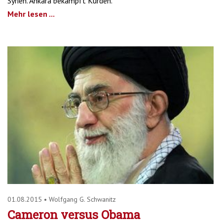
Syrien. Ankara bekämpft Kurden.
Mehr lesen ...
01.08.2015
•
Wolfgang G. Schwanitz
Cameron versus Obama