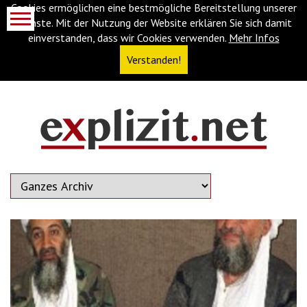
Cookies ermöglichen eine bestmögliche Bereitstellung unserer
Dienste. Mit der Nutzung der Website erklären Sie sich damit
einverstanden, dass wir Cookies verwenden.
Mehr Infos
Verstanden!
Navigationsabkürzungen
Zum
Inhalt
springen
(Accesskey
'1')
Zur
Navigation
springen
(Accesskey
'3')
Zur
Suche
springen
(Accesskey