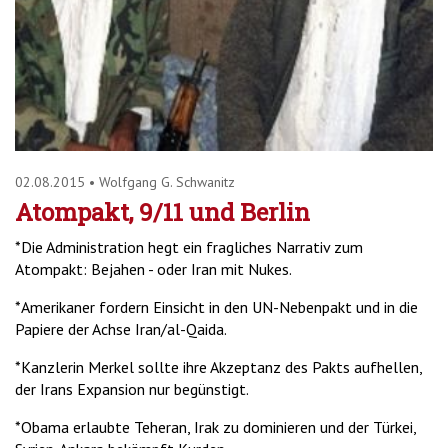
'2')
02.08.2015
•
Wolfgang G. Schwanitz
Atompakt, 9/11 und Berlin
*Die Administration hegt ein fragliches Narrativ zum
Atompakt: Bejahen - oder Iran mit Nukes.
*Amerikaner fordern Einsicht in den UN-Nebenpakt und in die
Papiere der Achse Iran/al-Qaida.
*Kanzlerin Merkel sollte ihre Akzeptanz des Pakts aufhellen,
der Irans Expansion nur begünstigt.
*Obama erlaubte Teheran, Irak zu dominieren und der Türkei,