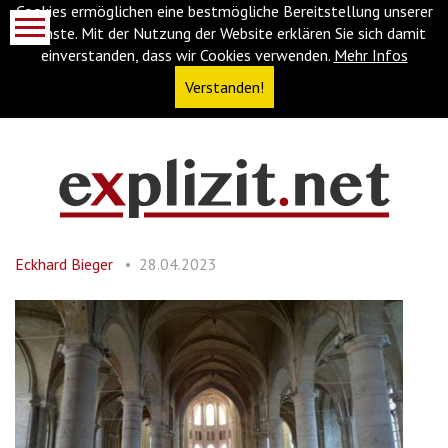
Cookies ermöglichen eine bestmögliche Bereitstellung unserer
Dienste. Mit der Nutzung der Website erklären Sie sich damit
einverstanden, dass wir Cookies verwenden.
Mehr Infos
Verstanden!
Navigationsabkürzungen
Zum
Inhalt
springen
Eckhard Bieger
28.04.2023
(Accesskey
'1')
Zur
Navigation
springen
(Accesskey
'3')
Zur
Suche
springen
(Accesskey