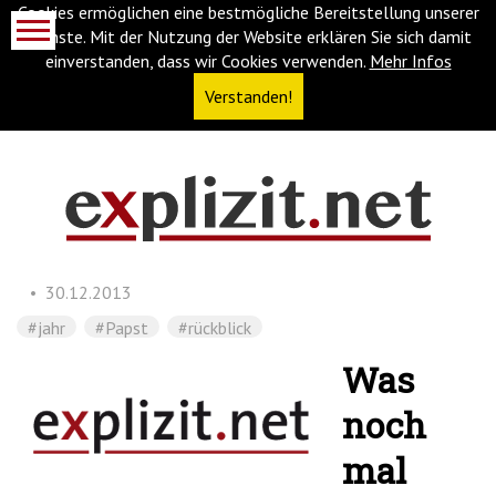
Cookies ermöglichen eine bestmögliche Bereitstellung unserer
Dienste. Mit der Nutzung der Website erklären Sie sich damit
einverstanden, dass wir Cookies verwenden.
Mehr Infos
Verstanden!
Navigationsabkürzungen
Zum
Inhalt
springen
30.12.2013
(Accesskey
'1')
Zur
#jahr
#Papst
#rückblick
Navigation
Was
springen
(Accesskey
noch
'3')
Zur
Suche
mal
springen
(Accesskey