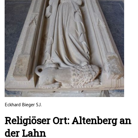
'2')
Eckhard Bieger S.J.
Religiöser Ort: Altenberg an
der Lahn