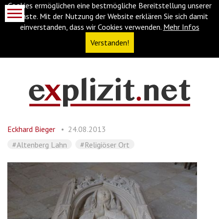
Cookies ermöglichen eine bestmögliche Bereitstellung unserer
Dienste. Mit der Nutzung der Website erklären Sie sich damit
einverstanden, dass wir Cookies verwenden.
Mehr Infos
Verstanden!
Navigationsabkürzungen
Zum
Inhalt
springen
Eckhard Bieger
24.08.2013
(Accesskey
'1')
Zur
#Altenberg Lahn
#Religiöser Ort
Navigation
springen
(Accesskey
'3')
Zur
Suche
springen
(Accesskey