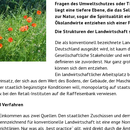
Fragen des Umweltschutzes oder Ti
liegt eine tiefere Ebene, die das Se
zur Natur, sogar die Spiritualität 
Ökolandwirte entziehen sich eine
Die Strukturen der Landwirtschaft
Die als konventionell bezeichnete Land
Deutschland ausgeübt wird, ist kaum du
Gesellschaftliche Stakeholder und wir
definieren sie zuvorderst. Nur ganz gr
können sich dem entziehen.
Ein landwirtschaftlicher Arbeitsplatz 
nsatz, der sich aus dem Wert des Bodens, der Gebäude, der Maschine
n er staatlich begünstigte Konditionen will, monopolartig auf staat
 bei den Retail-Instituten auf die Raiffeisenbank verwiesen.
d Verfahren
 Einkommen aus zwei Quellen. Den staatlichen Zuschüssen und dem
kennzeichnend für konventionelle Landwirtschaft ist eine enge No
richtlinien. Nur was als „best practice“ gilt, wird direkt durch die 