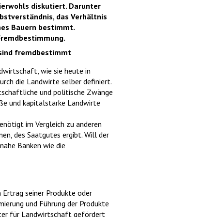
erwohls diskutiert. Darunter
lbstverständnis, das Verhältnis
eines Bauern bestimmt.
r Fremdbestimmung.
 sind fremdbestimmt
wirtschaft, wie sie heute in
rch die Landwirte selber definiert.
tschaftliche und politische Zwänge
oße und kapitalstarke Landwirte
benötigt im Vergleich zu anderen
n, des Saatgutes ergibt. Will der
snahe Banken wie die
 Ertrag seiner Produkte oder
rmierung und Führung der Produkte
Ämter für Landwirtschaft gefördert