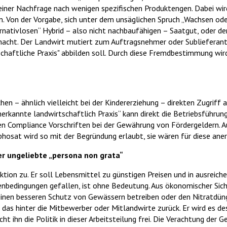
iner Nachfrage nach wenigen spezifischen Produktengen. Dabei wird 
en. Von der Vorgabe, sich unter dem unsäglichen Spruch „Wachsen ode
ativlosen“ Hybrid – also nicht nachbaufähigen – Saatgut, oder der
acht. Der Landwirt mutiert zum Auftragsnehmer oder Sublieferant
schaftliche Praxis" abbilden soll. Durch diese Fremdbestimmung wird
chen – ähnlich vielleicht bei der Kindererziehung – direkten Zugriff
erkannte landwirtschaftlich Praxis“ kann direkt die Betriebsführung
en Compliance Vorschriften bei der Gewährung von Fördergeldern. A
hosat wird so mit der Begründung erlaubt, sie wären für diese ane
er ungeliebte „persona non grata“
nktion zu. Er soll Lebensmittel zu günstigen Preisen und in ausrei
nbedingungen gefallen, ist ohne Bedeutung. Aus ökonomischer Sic
einen besseren Schutz von Gewässern betreiben oder den Nitratdüng
das hinter die Mitbewerber oder Mitlandwirte zurück. Er wird es des
ht ihn die Politik in dieser Arbeitsteilung frei. Die Verachtung der G