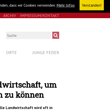
anden, dass wir Cookies verwenden.
Mehr Infos
Verstanden!
E
RSS
ARCHIV
IMPRESSUM/KONTAKT
NAVIGATION
ÜBERSPRINGEN
Suche
ORTE
JUNGE FEDER
dwirtschaft, um
in zu können
le Landwirtschaft wird oft in