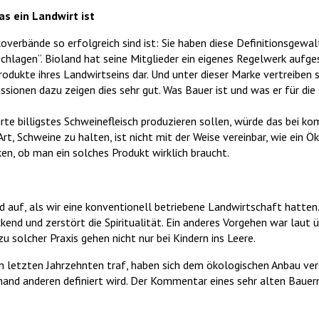
s ein Landwirt ist
erbände so erfolgreich sind ist: Sie haben diese Definitionsgewal
rschlagen“. Bioland hat seine Mitglieder ein eigenes Regelwerk aufges
odukte ihres Landwirtseins dar. Und unter dieser Marke vertreiben s
ssionen dazu zeigen dies sehr gut. Was Bauer ist und was er für die
irte billigstes Schweinefleisch produzieren sollen, würde das bei k
rt, Schweine zu halten, ist nicht mit der Weise vereinbar, wie ein Ö
n, ob man ein solches Produkt wirklich braucht.
 auf, als wir eine konventionell betriebene Landwirtschaft hatten.
ckend und zerstört die Spiritualität. Ein anderes Vorgehen war laut ü
u solcher Praxis gehen nicht nur bei Kindern ins Leere.
en letzten Jahrzehnten traf, haben sich dem ökologischen Anbau versc
mand anderen definiert wird. Der Kommentar eines sehr alten Bauer