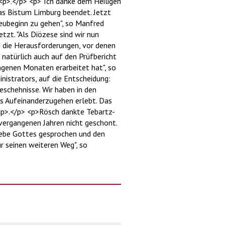
<p>.</p> <p>"Ich danke dem Heiligen
 das Bistum Limburg beendet. Jetzt
Neubeginn zu gehen", so Manfred
zt. "Als Diözese sind wir nun
d die Herausforderungen, vor denen
 natürlich auch auf den Prüfbericht
genen Monaten erarbeitet hat", so
nistrators, auf die Entscheidung:
eschehnisse. Wir haben in den
s Aufeinanderzugehen erlebt. Das
 <p>.</p> <p>Rösch dankte Tebartz-
 vergangenen Jahren nicht geschont.
iebe Gottes gesprochen und den
r seinen weiteren Weg", so