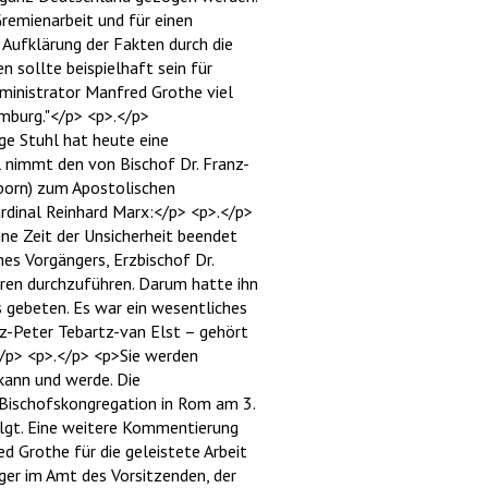
Gremienarbeit und für einen
 Aufklärung der Fakten durch die
 sollte beispielhaft sein für
ministrator Manfred Grothe viel
mburg."</p> <p>.</p>
e Stuhl hat heute eine
 nimmt den von Bischof Dr. Franz-
born) zum Apostolischen
rdinal Reinhard Marx:</p> <p>.</p>
ine Zeit der Unsicherheit beendet
es Vorgängers, Erzbischof Dr.
hren durchzuführen. Darum hatte ihn
 gebeten. Es war ein wesentliches
nz-Peter Tebartz-van Elst – gehört
/p> <p>.</p> <p>Sie werden
 kann und werde. Die
r Bischofskongregation in Rom am 3.
olgt. Eine weitere Kommentierung
d Grothe für die geleistete Arbeit
nger im Amt des Vorsitzenden, der