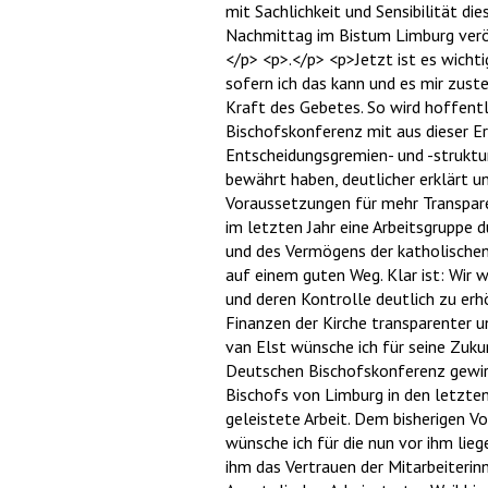
mit Sachlichkeit und Sensibilität d
Nachmittag im Bistum Limburg veröf
</p> <p>.</p> <p>Jetzt ist es wicht
sofern ich das kann und es mir zust
Kraft des Gebetes. So wird hoffent
Bischofskonferenz mit aus dieser Erf
Entscheidungsgremien- und -struktur
bewährt haben, deutlicher erklärt 
Voraussetzungen für mehr Transpare
im letzten Jahr eine Arbeitsgruppe 
und des Vermögens der katholischen
auf einem guten Weg. Klar ist: Wi
und deren Kontrolle deutlich zu erhö
Finanzen der Kirche transparenter u
van Elst wünsche ich für seine Zuku
Deutschen Bischofskonferenz gewirk
Bischofs von Limburg in den letzten
geleistete Arbeit. Dem bisherigen 
wünsche ich für die nun vor ihm lie
ihm das Vertrauen der Mitarbeiteri