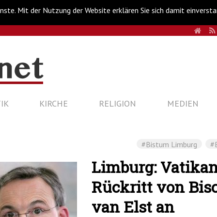
nste. Mit der Nutzung der Website erklären Sie sich damit einverst
HOM
IK
KIRCHE
RELIGION
MEDIEN
#Bistum Limburg
#
Limburg: Vatika
Rückritt von Bis
van Elst an