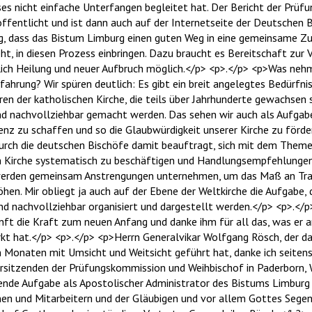
ieses nicht einfache Unterfangen begleitet hat. Der Bericht der Prü
fentlicht und ist dann auch auf der Internetseite der Deutschen Bi
ig, dass das Bistum Limburg einen guten Weg in eine gemeinsame Zu
eht, in diesen Prozess einbringen. Dazu braucht es Bereitschaft zur
lich Heilung und neuer Aufbruch möglich.</p> <p>.</p> <p>Was neh
ahrung? Wir spüren deutlich: Es gibt ein breit angelegtes Bedürfnis
en der katholischen Kirche, die teils über Jahrhunderte gewachsen s
und nachvollziehbar gemacht werden. Das sehen wir auch als Aufgab
nz zu schaffen und so die Glaubwürdigkeit unserer Kirche zu förde
durch die deutschen Bischöfe damit beauftragt, sich mit dem Theme
 Kirche systematisch zu beschäftigen und Handlungsempfehlungen z
r werden gemeinsam Anstrengungen unternehmen, um das Maß an Tra
hen. Mir obliegt ja auch auf der Ebene der Weltkirche die Aufgabe, 
nd nachvollziehbar organisiert und dargestellt werden.</p> <p>.</
nft die Kraft zum neuen Anfang und danke ihm für all das, was er 
t hat.</p> <p>.</p> <p>Herrn Generalvikar Wolfgang Rösch, der das
 Monaten mit Umsicht und Weitsicht geführt hat, danke ich seitens
Vorsitzenden der Prüfungskommission und Weihbischof in Paderborn,
gende Aufgabe als Apostolischer Administrator des Bistums Limburg 
nnen und Mitarbeitern und der Gläubigen und vor allem Gottes Seg