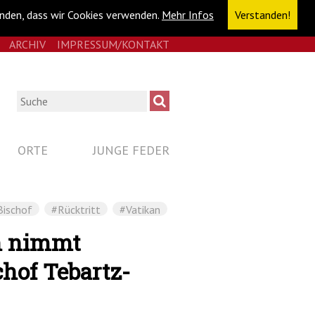
anden, dass wir Cookies verwenden.
Mehr Infos
Verstanden!
E
RSS
ARCHIV
IMPRESSUM/KONTAKT
NAVIGATION
ÜBERSPRINGEN
Suche
ORTE
JUNGE FEDER
Bischof
#Rücktritt
#Vatikan
n nimmt
chof Tebartz-