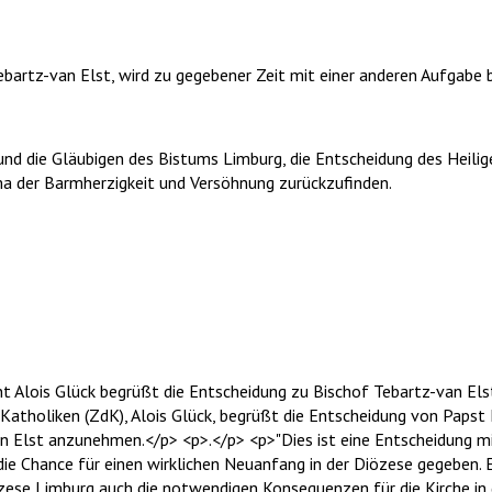
ebartz-van Elst, wird zu gegebener Zeit mit einer anderen Aufgabe 
 und die Gläubigen des Bistums Limburg, die Entscheidung des Heili
ma der Barmherzigkeit und Versöhnung zurückzufinden.
t Alois Glück begrüßt die Entscheidung zu Bischof Tebartz-van Els
atholiken (ZdK), Alois Glück, begrüßt die Entscheidung von Papst 
n Elst anzunehmen.</p> <p>.</p> <p>"Dies ist eine Entscheidung mi
 die Chance für einen wirklichen Neuanfang in der Diözese gegeben. Es
özese Limburg auch die notwendigen Konsequenzen für die Kirche i