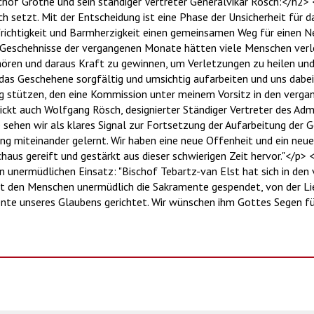
chof Grothe und sein ständiger Vertreter Generalvikar Rösch:</h2> 
ich setzt. Mit der Entscheidung ist eine Phase der Unsicherheit für
Aufrichtigkeit und Barmherzigkeit einen gemeinsamen Weg für einen 
e Geschehnisse der vergangenen Monate hätten viele Menschen verlet
hören und daraus Kraft zu gewinnen, um Verletzungen zu heilen un
das Geschehene sorgfältig und umsichtig aufarbeiten und uns dabei
tützen, den eine Kommission unter meinem Vorsitz in den vergan
ckt auch Wolfgang Rösch, designierter Ständiger Vertreter des Admi
ehen wir als klares Signal zur Fortsetzung der Aufarbeitung der G
 miteinander gelernt. Wir haben eine neue Offenheit und ein neue
chaus gereift und gestärkt aus dieser schwierigen Zeit hervor."</p>
en unermüdlichen Einsatz: "Bischof Tebartz-van Elst hat sich in den
at den Menschen unermüdlich die Sakramente gespendet, von der L
nte unseres Glaubens gerichtet. Wir wünschen ihm Gottes Segen fü