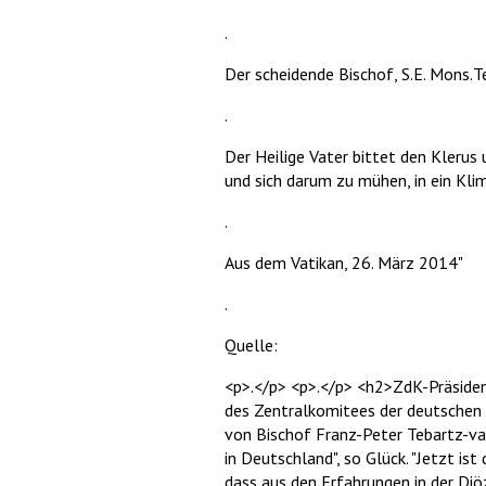
.
Der scheidende Bischof, S.E. Mons.T
.
Der Heilige Vater bittet den Klerus
und sich darum zu mühen, in ein Kli
.
Aus dem Vatikan, 26. März 2014"
.
Quelle:
<p>.</p> <p>.</p> <h2>ZdK-Präsiden
des Zentralkomitees der deutschen K
von Bischof Franz-Peter Tebartz-va
in Deutschland", so Glück. "Jetzt ist
dass aus den Erfahrungen in der Di