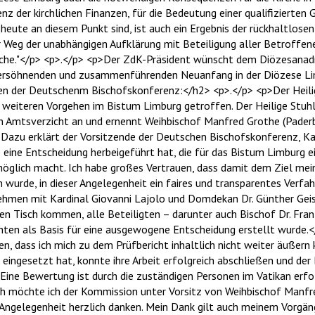
enz der kirchlichen Finanzen, für die Bedeutung einer qualifizierten 
heute an diesem Punkt sind, ist auch ein Ergebnis der rückhaltlosen
Weg der unabhängigen Aufklärung mit Beteiligung aller Betroffenen
Kirche."</p> <p>.</p> <p>Der ZdK-Präsident wünscht dem Diözesanad
versöhnenden und zusammenführenden Neuanfang in der Diözese Li
n der Deutschenm Bischofskonferenz:</h2> <p>.</p> <p>Der Heilig
 weiteren Vorgehen im Bistum Limburg getroffen. Der Heilige Stuhl
n Amtsverzicht an und ernennt Weihbischof Manfred Grothe (Pader
 Dazu erklärt der Vorsitzende der Deutschen Bischofskonferenz, Ka
e eine Entscheidung herbeigeführt hat, die für das Bistum Limburg e
öglich macht. Ich habe großes Vertrauen, dass damit dem Ziel mein
 wurde, in dieser Angelegenheit ein faires und transparentes Verfa
ehmen mit Kardinal Giovanni Lajolo und Domdekan Dr. Günther Geis
en Tisch kommen, alle Beteiligten – darunter auch Bischof Dr. Fra
ten als Basis für eine ausgewogene Entscheidung erstellt wurde.<
en, dass ich mich zu dem Prüfbericht inhaltlich nicht weiter äußern
eingesetzt hat, konnte ihre Arbeit erfolgreich abschließen und de
 Eine Bewertung ist durch die zuständigen Personen im Vatikan erf
lich möchte ich der Kommission unter Vorsitz von Weihbischof Manfre
der Angelegenheit herzlich danken. Mein Dank gilt auch meinem Vorgä