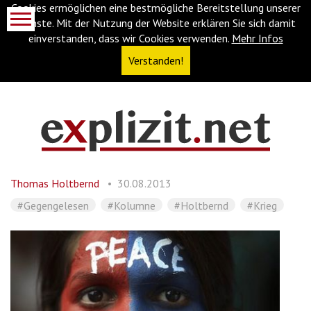
Cookies ermöglichen eine bestmögliche Bereitstellung unserer
Dienste. Mit der Nutzung der Website erklären Sie sich damit
einverstanden, dass wir Cookies verwenden.
Mehr Infos
Verstanden!
Navigationsabkürzungen
Zum
Inhalt
springen
Thomas Holtbernd
30.08.2013
(Accesskey
'1')
Zur
#Gegengelesen
#Kolumne
#Holtbernd
#Krieg
Navigation
springen
(Accesskey
'3')
Zur
Suche
springen
(Accesskey