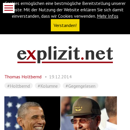
Cookies ermöglichen eine bestmögliche Bereitstellung unserer
Dienste. Mit der Nutzung der Website erklären Sie sich damit
einverstanden, dass wir Cookies verwenden.
Mehr Infos
Verstanden!
Navigationsabkürzungen
Zum
Inhalt
springen
Thomas Holtbernd
19.12.2014
(Accesskey
'1')
Zur
#Holtbernd
#Kolumne
#Gegengelesen
Navigation
springen
(Accesskey
'3')
Zur
Suche
springen
(Accesskey