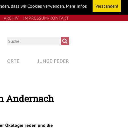
anden, dass wir Cookies verwenden.
Mehr Infos
Verstanden!
E
RSS
ARCHIV
IMPRESSUM/KONTAKT
NAVIGATION
ÜBERSPRINGEN
Suche
ORTE
JUNGE FEDER
in Andernach
er Ökologie reden und die