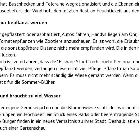
 hat Buschhecken und Feldraine wegrationalisiert und die Ebenen ei
itze ausgeliefert, der Wind holt den letzten Rest an 
nur bepflanzt werden
r gepflastert oder asphaltiert, Autos fahren, Handys liegen am Ohr,
Tomatenpflanzen wie Zootiere anzuschauen. Es ist wohl die Erlaubni
 die sonst spürbare Distanz nicht mehr empfunden wird. Die in den
flücken.
ch ist zu erfahren, dass die "Essbare Stadt" nicht mehr Personal un
pflanzt werden, verlangen diese nicht viel Pflege. Pflanzt man Sala
uern. Es muss nicht mehr ständig die Wiese gemäht werden. Wenn 
atz für die Sommer-Blüher.
 und braucht zu viel Wasser
 der eigene Gemüsegarten und die Blumenwiese statt des wöchentl
ruppen ein Hochbeet, ein Stück eines Parks oder beerentragende St
 Bürger finden in ein neues Verhältnis zu ihrer Stadt. Deshalb ist e
such einer Gartenschau.