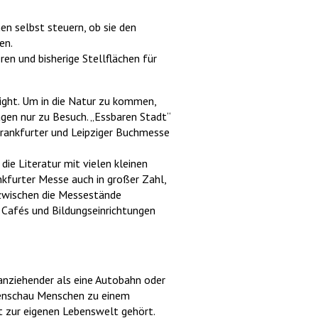
en selbst steuern, ob sie den
en.
en und bisherige Stellflächen für
light. Um in die Natur zu kommen,
agen nur zu Besuch. „Essbaren Stadt“
Frankfurter und Leipziger Buchmesse
ie Literatur mit vielen kleinen
nkfurter Messe auch in großer Zahl,
 zwischen die Messestände
e Cafés und Bildungseinrichtungen
anziehender als eine Autobahn oder
rtenschau Menschen zu einem
ht zur eigenen Lebenswelt gehört.