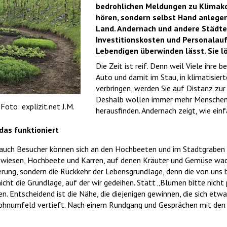
bedrohlichen Meldungen zu Klimak
hören, sondern selbst Hand anlege
Land. Andernach und andere Städte 
Investitionskosten und Personalau
Lebendigen überwinden lässt. Sie lö
Die Zeit ist reif. Denn weil Viele ihre 
Auto und damit im Stau, in klimatisie
verbringen, werden Sie auf Distanz zu
Deshalb wollen immer mehr Menschen 
oto: explizit.net J.M.
herausfinden. Andernach zeigt, wie einf
das funktioniert
r auch Besucher können sich an den Hochbeeten und im Stadtgraben
enwiesen, Hochbeete und Karren, auf denen Kräuter und Gemüse wa
erung, sondern die Rückkehr der Lebensgrundlage, denn die von uns
cht die Grundlage, auf der wir gedeihen. Statt „Blumen bitte nicht 
. Entscheidend ist die Nähe, die diejenigen gewinnen, die sich etw
ohnumfeld vertieft. Nach einem Rundgang und Gesprächen mit den 