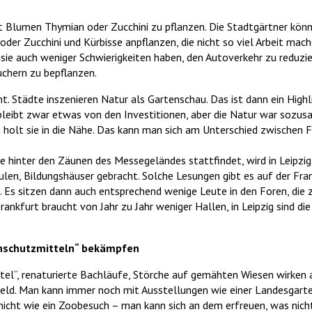
t Blumen Thymian oder Zucchini zu pflanzen. Die Stadtgärtner könn
der Zucchini und Kürbisse anpflanzen, die nicht so viel Arbeit mach
e auch weniger Schwierigkeiten haben, den Autoverkehr zu reduzier
chern zu bepflanzen.
nt. Städte inszenieren Natur als Gartenschau. Das ist dann ein High
bleibt zwar etwas von den Investitionen, aber die Natur war sozus
n holt sie in die Nähe. Das kann man sich am Unterschied zwischen 
 hinter den Zäunen des Messegeländes stattfindet, wird in Leipzig d
ulen, Bildungshäuser gebracht. Solche Lesungen gibt es auf der Fra
Es sitzen dann auch entsprechend wenige Leute in den Foren, die
ankfurt braucht von Jahr zu Jahr weniger Hallen, in Leipzig sind di
zenschutzmitteln“ bekämpfen
el“, renaturierte Bachläufe, Störche auf gemähten Wiesen wirken 
nfeld. Man kann immer noch mit Ausstellungen wie einer Landesga
s nicht wie ein Zoobesuch – man kann sich an dem erfreuen, was nic