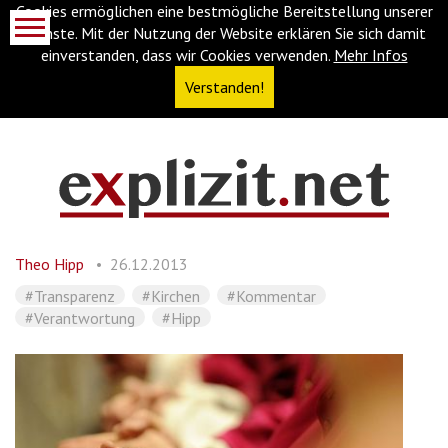
Cookies ermöglichen eine bestmögliche Bereitstellung unserer
Dienste. Mit der Nutzung der Website erklären Sie sich damit
einverstanden, dass wir Cookies verwenden.
Mehr Infos
Verstanden!
Navigationsabkürzungen
Zum
Inhalt
springen
Theo Hipp
26.12.2013
(Accesskey
'1')
Zur
#Transparenz
#Kirchen
#Kommentar
Navigation
#Verantwortung
#Hipp
springen
(Accesskey
'3')
Zur
Suche
springen
(Accesskey