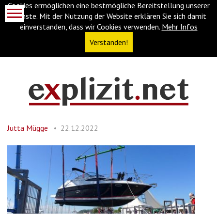
Cookies ermöglichen eine bestmögliche Bereitstellung unserer
Dienste. Mit der Nutzung der Website erklären Sie sich damit
einverstanden, dass wir Cookies verwenden.
Mehr Infos
Verstanden!
Navigationsabkürzungen
Zum
Inhalt
springen
Jutta Mügge
22.12.2022
(Accesskey
'1')
Zur
Navigation
springen
(Accesskey
'3')
Zur
Suche
springen
(Accesskey